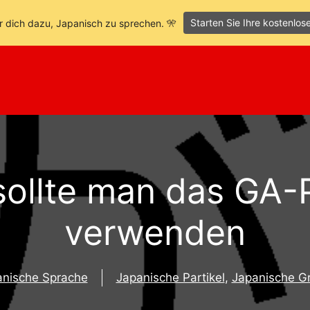
Starten Sie Ihre kostenlos
r dich dazu, Japanisch zu sprechen. 🎌
ollte man das GA-P
verwenden
anische Sprache
Japanische Partikel
,
Japanische G