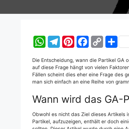
W
T
P
F
C
T
h
e
i
a
o
e
Die Entscheidung, wann die Partikel GA od
a
l
n
c
p
i
auf diese Frage hängt von vielen Faktore
Fällen scheint dies eher eine Frage des
t
e
t
e
y
l
man sich einfach an eine Reihe von gramm
s
g
e
b
L
e
Wann wird das GA-P
A
r
r
o
i
n
Obwohl es nicht das Ziel dieses Artikels
p
a
e
o
n
Partikel, aufzuzeigen, enthält er doch e
p
m
s
k
k
sollten. Dieser Artikel wurde durch eine A