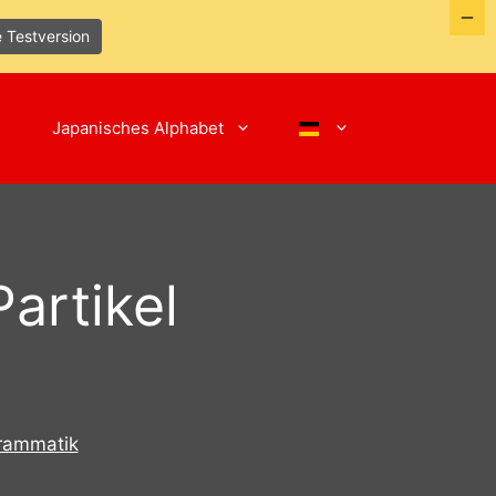
e Testversion
Japanisches Alphabet
artikel
rammatik