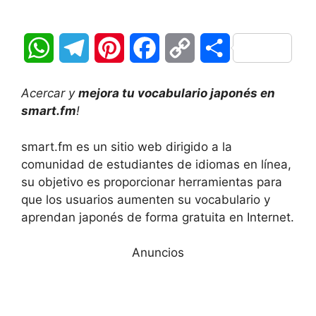
W
T
P
F
C
C
h
e
i
a
o
o
Acercar y
mejora tu vocabulario japonés en
a
l
n
c
p
m
smart.fm
!
t
e
t
e
y
p
smart.fm es un sitio web dirigido a la
comunidad de estudiantes de idiomas en línea,
s
g
e
b
L
a
su objetivo es proporcionar herramientas para
A
r
r
o
i
r
que los usuarios aumenten su vocabulario y
aprendan japonés de forma gratuita en Internet.
p
a
e
o
n
t
Anuncios
p
m
s
k
k
i
t
r