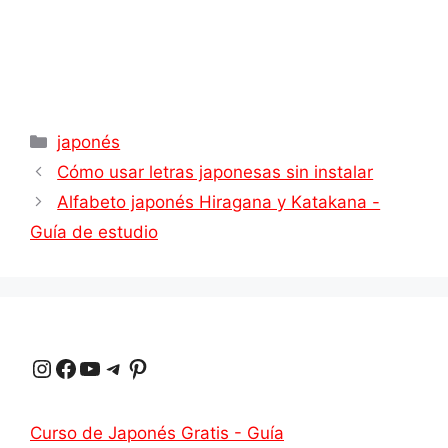
Categorías
japonés
Cómo usar letras japonesas sin instalar
Alfabeto japonés Hiragana y Katakana -
Guía de estudio
Instagram
Facebook
YouTube
Telegrama
Pinterest
Curso de Japonés Gratis - Guía