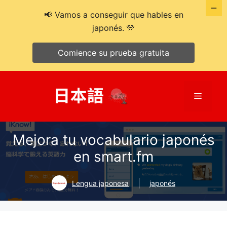
📢 Vamos a conseguir que hables en
japonés. 🎌
Comience su prueba gratuita
Saltar
al
Menú
contenido
Mejora tu vocabulario japonés
en smart.fm
Lengua japonesa
japonés