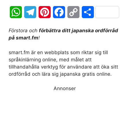
W
T
P
F
C
D
h
e
i
a
o
e
Förstora och
förbättra ditt japanska ordförråd
a
l
n
c
p
l
på smart.fm
!
t
e
t
e
y
a
smart.fm är en webbplats som riktar sig till
språkinlärning online, med målet att
s
g
e
b
L
tillhandahålla verktyg för användare att öka sitt
A
r
r
o
i
ordförråd och lära sig japanska gratis online.
p
a
e
o
n
Annonser
p
m
s
k
k
t