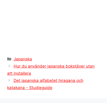
t
Kategorier
Japanska
Hur du använder japanska bokstäver utan
att installera
Det japanska alfabetet hiragana och
katakana - Studieguide