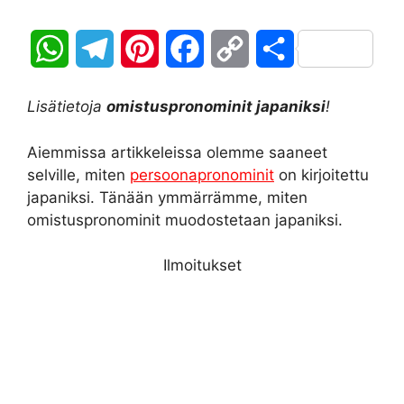
W
T
P
F
C
S
h
e
i
a
o
h
Lisätietoja
omistuspronominit japaniksi
!
a
l
n
c
p
a
Aiemmissa artikkeleissa olemme saaneet
t
e
t
e
y
r
selville, miten
persoonapronominit
on kirjoitettu
japaniksi. Tänään ymmärrämme, miten
s
g
e
b
L
e
omistuspronominit muodostetaan japaniksi.
A
r
r
o
i
Ilmoitukset
p
a
e
o
n
p
m
s
k
k
t