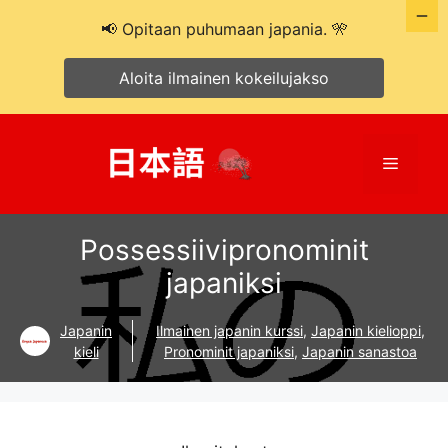
📢 Opitaan puhumaan japania. 🎌
Aloita ilmainen kokeilujakso
Siirry
sisältöön
Valikko
Possessiivipronominit
japaniksi
Japanin
Ilmainen japanin kurssi
,
Japanin kielioppi
,
kieli
Pronominit japaniksi
,
Japanin sanastoa