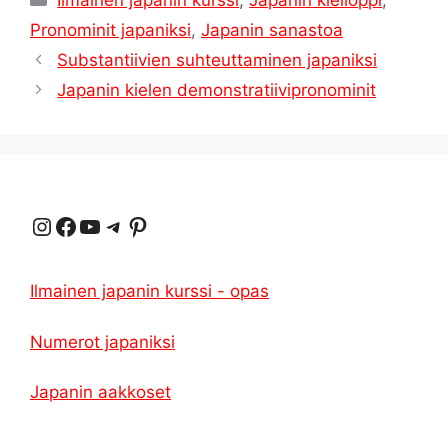
Ilmainen japanin kurssi
,
Japanin kielioppi
,
Pronominit japaniksi
,
Japanin sanastoa
Substantiivien suhteuttaminen japaniksi
Japanin kielen demonstratiivipronominit
Instagram
Facebook
YouTube
Telegrammi
Pinterest
Ilmainen japanin kurssi - opas
Numerot japaniksi
Japanin aakkoset