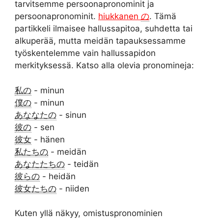
tarvitsemme persoonapronominit ja
persoonapronominit.
hiukkanen
の
. Tämä
partikkeli ilmaisee hallussapitoa, suhdetta tai
alkuperää, mutta meidän tapauksessamme
työskentelemme vain hallussapidon
merkityksessä.
Katso alla olevia pronomineja:
私の
- minun
僕の
- minun
あななたの
- sinun
彼の
- sen
彼女
- hänen
私たちの
- meidän
あなたたちの
- teidän
彼らの
- heidän
彼女たちの
- niiden
Kuten yllä näkyy, omistuspronominien