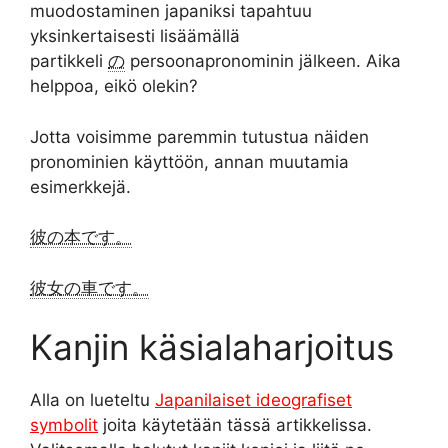
muodostaminen japaniksi tapahtuu
yksinkertaisesti lisäämällä
partikkeli
の
persoonapronominin jälkeen. Aika
helppoa, eikö olekin?
Jotta voisimme paremmin tutustua näiden
pronominien käyttöön, annan muutamia
esimerkkejä.
彼の本です。
彼女の車です。
Kanjin käsialaharjoitus
Alla on lueteltu
Japanilaiset ideografiset
symbolit
joita käytetään tässä artikkelissa.