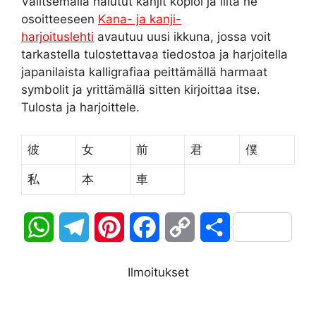
Valitsemalla halutut kanjit kopioi ja liitä ne
osoitteeseen
Kana- ja kanji-
harjoituslehti
avautuu uusi ikkuna, jossa voit
tarkastella tulostettavaa tiedostoa ja harjoitella
japanilaista kalligrafiaa peittämällä harmaat
symbolit ja yrittämällä sitten kirjoittaa itse.
Tulosta ja harjoittele.
彼
女
前
君
僕
私
本
車
W
T
P
F
C
S
h
e
i
a
o
h
Ilmoitukset
a
l
n
c
p
a