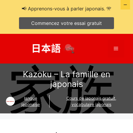
📢 Apprenons-vous à parler japonais. 🎌
Commencez votre essai gratuit
Aller
au
Menu
contenu
Kazoku – La famille en
japonais
langue
Cours de japonais gratuit
,
japonaise
vocabulaire japonais