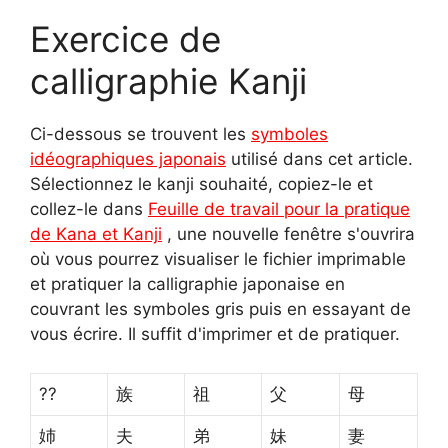
Exercice de
calligraphie Kanji
Ci-dessous se trouvent les
symboles
idéographiques japonais
utilisé dans cet article.
Sélectionnez le kanji souhaité, copiez-le et
collez-le dans
Feuille de travail pour la pratique
de Kana et Kanji
, une nouvelle fenêtre s'ouvrira
où vous pourrez visualiser le fichier imprimable
et pratiquer la calligraphie japonaise en
couvrant les symboles gris puis en essayant de
vous écrire. Il suffit d'imprimer et de pratiquer.
??
族
祖
父
母
姉
夫
弟
妹
妻