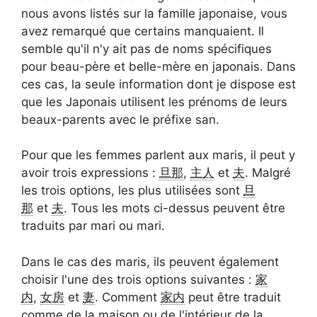
nous avons listés sur la famille japonaise, vous
avez remarqué que certains manquaient. Il
semble qu'il n'y ait pas de noms spécifiques
pour beau-père et belle-mère en japonais. Dans
ces cas, la seule information dont je dispose est
que les Japonais utilisent les prénoms de leurs
beaux-parents avec le préfixe san.
Pour que les femmes parlent aux maris, il peut y
avoir trois expressions :
旦那
,
主人
et
夫
. Malgré
les trois options, les plus utilisées sont
旦
那
et
夫
. Tous les mots ci-dessus peuvent être
traduits par mari ou mari.
Dans le cas des maris, ils peuvent également
choisir l'une des trois options suivantes :
家
内
,
女房
et
妻
. Comment
家内
peut être traduit
comme de la maison ou de l'intérieur de la