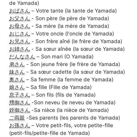
de Yamada)
おばさん
– Votre tante (la tante de Yamada)
お父さん
- Son père (le père de Yamada)
お母さん
- Sa mère (la mère de Yamada)
おじさん
– Votre oncle (l'oncle de Yamada)
お兄さん
- Son frère aîné (le frère de Yamada)
お姉さん
- Sa sœur aînée (la sœur de Yamada)
だんなさん
– Son mari (O Yamada)
弟さん
- Son jeune frère (le frère de Yamada)
妹さん
- Sa sœur cadette (la sœur de Yamada)
奥さん
– Sa femme (la femme de Yamada)
娘さん
– Sa fille (Fille de Yamada)
息子さん
– Son fils (fils de Yamada)
甥御さん
-Son neveu (le neveu de Yamada)
姪御さん
-Sa nièce (la nièce de Yamada)
ご両親
-Ses parents (les parents de Yamada)
お孫さん
– Votre petit-fils, votre petite-fille
(petit-fils/petite-fille de Yamada)