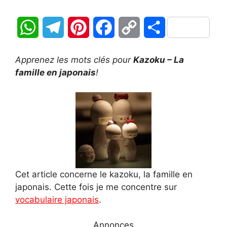
W
T
P
F
C
P
h
e
i
a
o
a
Apprenez les mots clés pour
Kazoku – La
a
l
n
c
p
r
famille en japonais
!
t
e
t
e
y
t
s
g
e
b
L
a
A
r
r
o
i
g
p
a
e
o
n
e
Cet article concerne le kazoku, la famille en
p
m
s
k
k
r
japonais. Cette fois je me concentre sur
t
vocabulaire japonais
.
Annonces