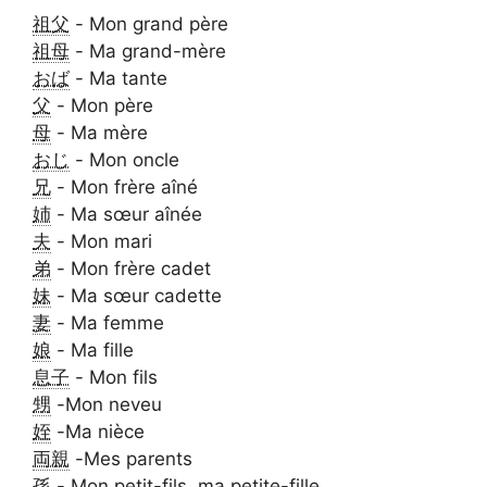
祖父
- Mon grand père
祖母
- Ma grand-mère
おば
- Ma tante
父
- Mon père
母
- Ma mère
おじ
- Mon oncle
兄
- Mon frère aîné
姉
- Ma sœur aînée
夫
- Mon mari
弟
- Mon frère cadet
妹
- Ma sœur cadette
妻
- Ma femme
娘
- Ma fille
息子
- Mon fils
甥
-Mon neveu
姪
-Ma nièce
両親
-Mes parents
孫
- Mon petit-fils, ma petite-fille