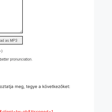
toztatja meg, tegye a következőket:
&client=tw-ob&ttsspeed=1