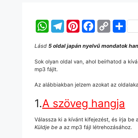
W
T
P
F
C
O
h
e
i
a
o
s
Lásd
5 oldal japán nyelvű mondatok ha
a
l
n
c
p
s
Sok olyan oldal van, ahol beírhatod a kív
t
e
t
e
y
z
mp3 fájlt.
s
g
e
b
L
a
Az alábbiakban jelzem azokat az oldalaka
A
r
r
o
i
m
1.
A szöveg hangja
p
a
e
o
n
e
p
m
s
k
k
g
Válassza ki a kívánt kifejezést, és írja be
Küldje be a
az mp3 fájl létrehozásához.
t