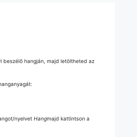
vi beszélő hangján, majd letöltheted az
 hanganyagát:
hangot/nyelvet
Hang
majd kattintson a