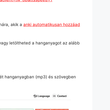
ára, akik a
anki automatikusan hozzáad
vagy letöltheted a hanganyagot az alább
eckét hanganyagban (mp3) és szövegben