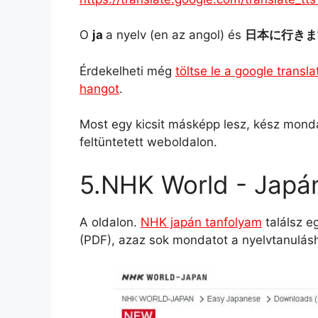
O
ja
a nyelv (en az angol) és
日本に行き
Érdekelheti még
töltse le a google trans
hangot
.
Most egy kicsit másképp lesz, kész mond
feltüntetett weboldalon.
5.NHK World - Japán
A oldalon.
NHK japán tanfolyam
találsz e
(PDF), azaz sok mondatot a nyelvtanulás