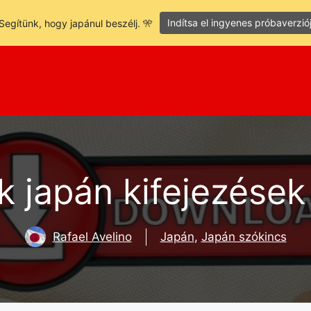
Indítsa el ingyenes próbaverzió
Segítünk, hogy japánul beszélj. 🎌
 japán kifejezések
Rafael Avelino
Japán
,
Japán szókincs