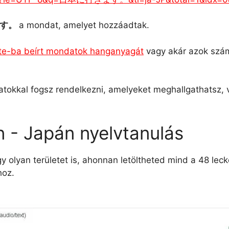
ます。
a mondat, amelyet hozzáadtak.
late-ba beírt mondatok hanganyagát
vagy akár azok szám
atokkal fogsz rendelkezni, amelyeket meghallgathatsz, 
 - Japán nyelvtanulás
gy olyan területet is, ahonnan letöltheted mind a 48 l
hoz.