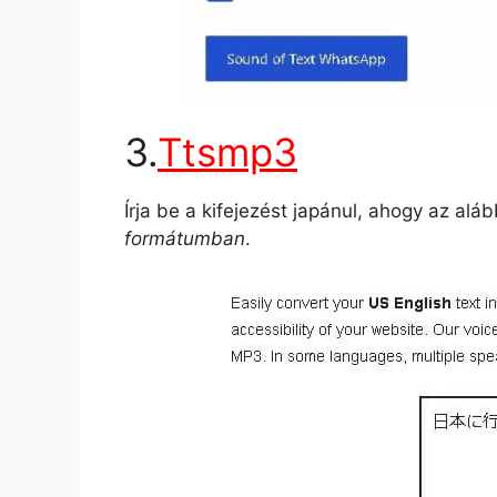
3.
Ttsmp3
Írja be a kifejezést japánul, ahogy az alá
formátumban
.