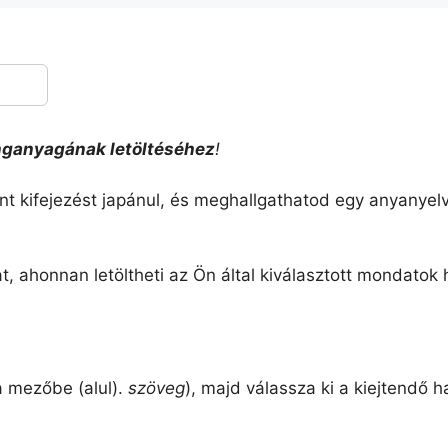
nganyagának letöltéséhez
!
ánt kifejezést japánul, és meghallgathatod egy anyanyel
t, ahonnan letöltheti az Ön által kiválasztott mondatok
 a mezőbe (alul).
szöveg
), majd válassza ki a kiejtendő 