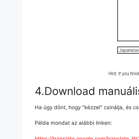
4.Download manuális
Ha úgy dönt, hogy "kézzel" csinálja, és c
Példa mondat az alábbi linken:
https://translate.google.com/transla