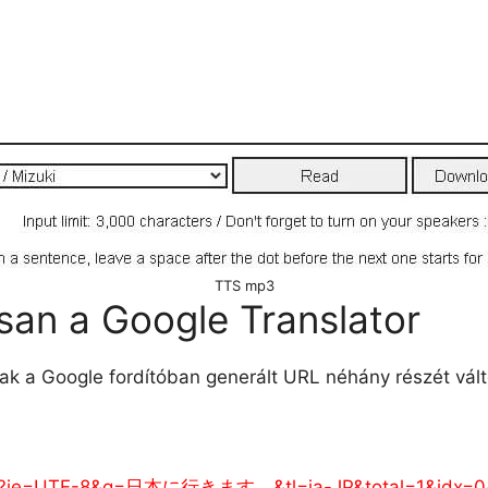
TTS mp3
an a Google Translator
sak a Google fordítóban generált URL néhány részét vál
te_tts?ie=UTF-8&q=日本に行きます。&tl=ja-JP&total=1&idx=0