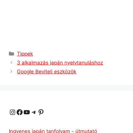
Kategóriák
Tippek
3 alkalmazás japán nyelvtanuláshoz
Google Beviteli eszközök
Instagram
Facebook
YouTube
Távirat
Pinterest
Ingyenes japán tanfolyam - útmutató