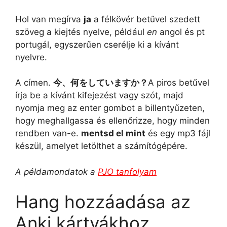
Hol van megírva
ja
a félkövér betűvel szedett
szöveg a kiejtés nyelve, például
en
angol és pt
portugál, egyszerűen cserélje ki a kívánt
nyelvre.
A címen.
今、何をしていますか？
A piros betűvel
írja be a kívánt kifejezést vagy szót, majd
nyomja meg az enter gombot a billentyűzeten,
hogy meghallgassa és ellenőrizze, hogy minden
rendben van-e.
mentsd el mint
és egy mp3 fájl
készül, amelyet letölthet a számítógépére.
A példamondatok a
PJO tanfolyam
Hang hozzáadása az
Anki kártyákhoz