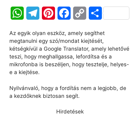
W
T
P
F
C
O
h
e
i
a
o
s
Az egyik olyan eszköz, amely segíthet
a
l
n
c
p
s
megtanulni egy szó/mondat kiejtését,
kétségkívül a Google Translator, amely lehetővé
t
e
t
e
y
z
teszi, hogy meghallgassa, lefordítsa és a
mikrofonba is beszéljen, hogy tesztelje, helyes-
s
g
e
b
L
a
e a kiejtése.
A
r
r
o
i
m
Nyilvánvaló, hogy a fordítás nem a legjobb, de
p
a
e
o
n
e
a kezdőknek biztosan segít.
p
m
s
k
k
g
Hirdetések
t