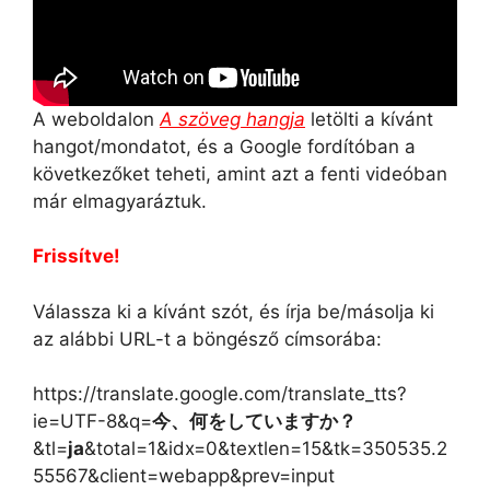
A weboldalon
A szöveg hangja
letölti a kívánt
hangot/mondatot, és a Google fordítóban a
következőket teheti, amint azt a fenti videóban
már elmagyaráztuk.
Frissítve!
Válassza ki a kívánt szót, és írja be/másolja ki
az alábbi URL-t a böngésző címsorába:
https://translate.google.com/translate_tts?
ie=UTF-8&q=
今、何をしていますか？
&tl=
ja
&total=1&idx=0&textlen=15&tk=350535.2
55567&client=webapp&prev=input