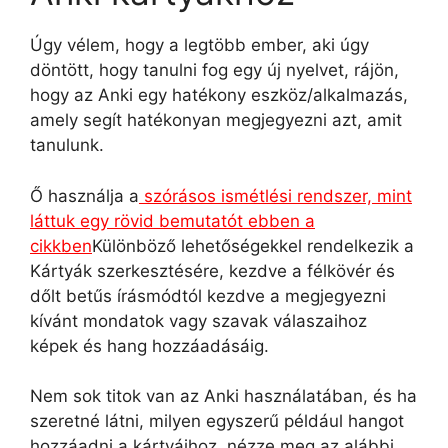
Úgy vélem, hogy a legtöbb ember, aki úgy
döntött, hogy tanulni fog egy új nyelvet, rájön,
hogy az Anki egy hatékony eszköz/alkalmazás,
amely segít hatékonyan megjegyezni azt, amit
tanulunk.
Ő használja a
szórásos ismétlési rendszer, mint
láttuk egy rövid bemutatót ebben a
cikkben
Különböző lehetőségekkel rendelkezik a
Kártyák szerkesztésére, kezdve a félkövér és
dőlt betűs írásmódtól kezdve a megjegyezni
kívánt mondatok vagy szavak válaszaihoz
képek és hang hozzáadásáig.
Nem sok titok van az Anki használatában, és ha
szeretné látni, milyen egyszerű például hangot
hozzáadni a kártyáihoz, nézze meg az alábbi