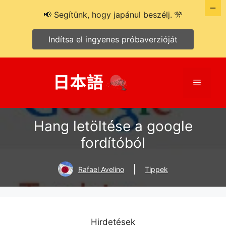
📢 Segítünk, hogy japánul beszélj. 🎌
Indítsa el ingyenes próbaverzióját
Kilépés
a
Menü
tartalomba
Hang letöltése a google
fordítóból
Rafael Avelino
Tippek
Hirdetések