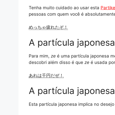
Tenha muito cuidado ao usar esta
Partik
pessoas com quem você é absolutamente
めっちゃ疲れた
ぞ
！
A partícula japones
Para mim,
ze
é uma partícula japonesa me
descobri além disso é que
ze
é usada po
あれは千円だぜ！
A partícula japones
Esta partícula japonesa implica no desejo 