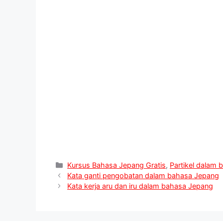
a
l
n
c
p
a
t
e
t
e
y
r
s
g
e
b
L
e
A
r
r
o
i
p
a
e
o
n
p
m
s
k
k
t
Kategori
Kursus Bahasa Jepang Gratis
,
Partikel dalam
Kata ganti pengobatan dalam bahasa Jepang
Kata kerja aru dan iru dalam bahasa Jepang