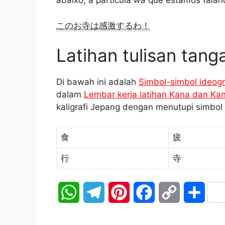
abaixo, a partícula
wa
que estamos falan
このお寺は感激するわ！
Latihan tulisan tanga
Di bawah ini adalah
Simbol-simbol ideogr
dalam
Lembar kerja latihan Kana dan Kan
kaligrafi Jepang dengan menutupi simbol
食
疲
行
寺
W
T
P
F
C
S
h
e
i
a
o
h