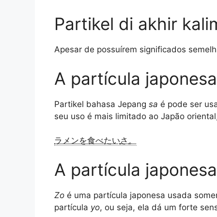
Partikel di akhir ka
Apesar de possuírem significados semelha
A partícula japones
Partikel bahasa Jepang
sa
é pode ser usa
seu uso é mais limitado ao Japão oriental
ラメンを食べたい
さ
。
A partícula japones
Zo
é uma partícula japonesa usada somen
partícula
yo
, ou seja, ela dá um forte se