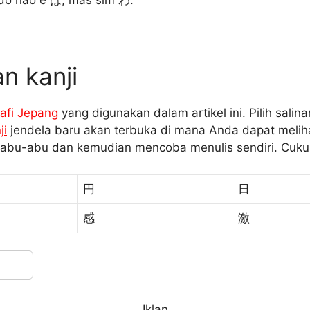
do não é は, mas sim わ.
n kanji
afi Jepang
yang digunakan dalam artikel ini. Pilih salin
ji
jendela baru akan terbuka di mana Anda dapat melihat
 abu-abu dan kemudian mencoba menulis sendiri. Cukup
円
日
感
激
Iklan