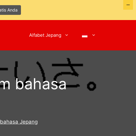
atis Anda
Alfabet Jepang
lam bahasa
m bahasa Jepang