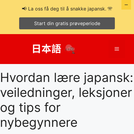
📢 La oss få deg til å snakke japansk. 🎌
Start din gratis prøveperiode
Hopp
til
Meny
innhold
Hvordan lære japansk:
veiledninger, leksjoner
og tips for
nybegynnere