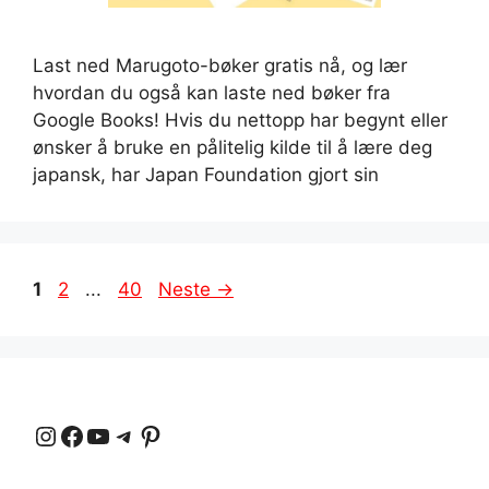
Last ned Marugoto-bøker gratis nå, og lær
hvordan du også kan laste ned bøker fra
Google Books! Hvis du nettopp har begynt eller
ønsker å bruke en pålitelig kilde til å lære deg
japansk, har Japan Foundation gjort sin
Side
Side
Side
1
2
...
40
Neste
→
Instagram
Facebook
YouTube
Telegram
Pinterest