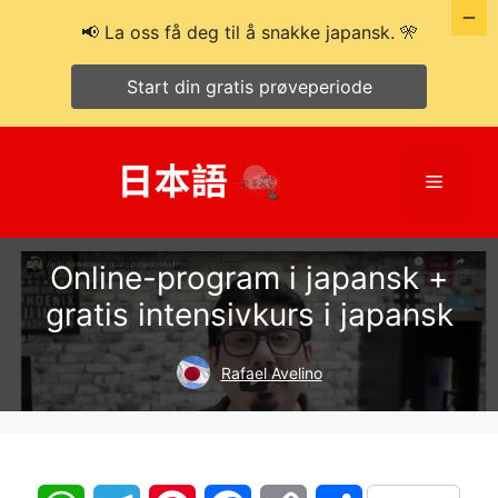
📢 La oss få deg til å snakke japansk. 🎌
Start din gratis prøveperiode
Hopp
til
Meny
innhold
Online-program i japansk +
gratis intensivkurs i japansk
Rafael Avelino