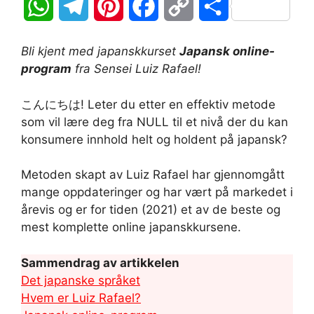
W
T
P
F
C
S
h
e
i
a
o
h
Bli kjent med japanskkurset
Japansk online-
a
l
n
c
p
a
program
fra Sensei Luiz Rafael!
t
e
t
e
y
r
こんにちは! Leter du etter en effektiv metode
som vil lære deg fra NULL til et nivå der du kan
s
g
e
b
L
e
konsumere innhold helt og holdent på japansk?
A
r
r
o
i
Metoden skapt av Luiz Rafael har gjennomgått
p
a
e
o
n
mange oppdateringer og har vært på markedet i
årevis og er for tiden (2021) et av de beste og
p
m
s
k
k
mest komplette online japanskkursene.
t
Sammendrag av artikkelen
Det japanske språket
Hvem er Luiz Rafael?