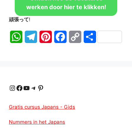
werken door hier te klikken!
頑張って
!
W
T
P
F
C
D
h
e
i
a
o
e
a
l
n
c
p
l
t
e
t
e
y
e
Instagram
Facebook
YouTube
Telegram
Pinterest
s
g
e
b
L
n
A
r
r
o
i
Gratis cursus Japans - Gids
p
a
e
o
n
Nummers in het Japans
p
m
s
k
k