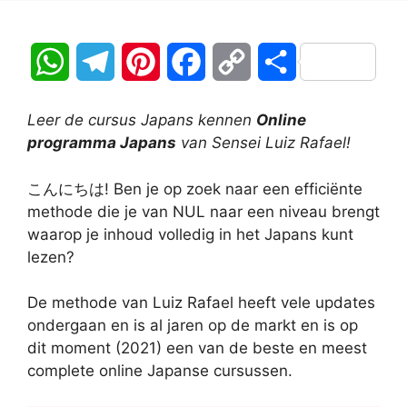
W
T
P
F
C
D
h
e
i
a
o
e
Leer de cursus Japans kennen
Online
a
l
n
c
p
l
programma Japans
van Sensei Luiz Rafael!
t
e
t
e
y
e
こんにちは! Ben je op zoek naar een efficiënte
methode die je van NUL naar een niveau brengt
s
g
e
b
L
n
waarop je inhoud volledig in het Japans kunt
A
r
r
o
i
lezen?
p
a
e
o
n
De methode van Luiz Rafael heeft vele updates
ondergaan en is al jaren op de markt en is op
p
m
s
k
k
dit moment (2021) een van de beste en meest
t
complete online Japanse cursussen.