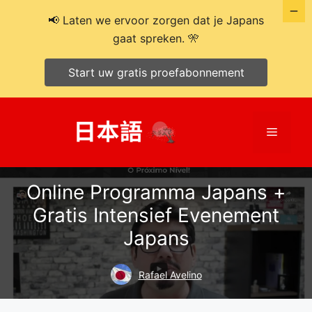
📢 Laten we ervoor zorgen dat je Japans
gaat spreken. 🎌
Start uw gratis proefabonnement
Ga
naar
Menu
de
inhoud
Online Programma Japans +
Gratis Intensief Evenement
Japans
Rafael Avelino