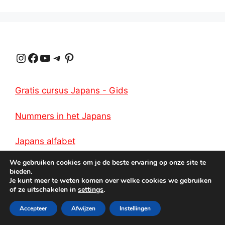
s
g
e
b
L
n
A
r
r
o
i
p
a
e
o
n
Instagram
Facebook
YouTube
Telegram
Pinterest
p
m
s
k
k
t
Gratis cursus Japans - Gids
Nummers in het Japans
Japans alfabet
We gebruiken cookies om je de beste ervaring op onze site te
bieden.
Je kunt meer te weten komen over welke cookies we gebruiken
of ze uitschakelen in
settings
.
Privacy
Accepteer
Afwijzen
© 2026 Japans leren
Instellingen