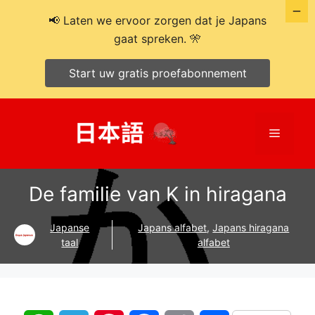
📢 Laten we ervoor zorgen dat je Japans
gaat spreken. 🎌
Start uw gratis proefabonnement
Ga
naar
Menu
de
inhoud
De familie van K in hiragana
Japanse
Japans alfabet
,
Japans hiragana
taal
alfabet