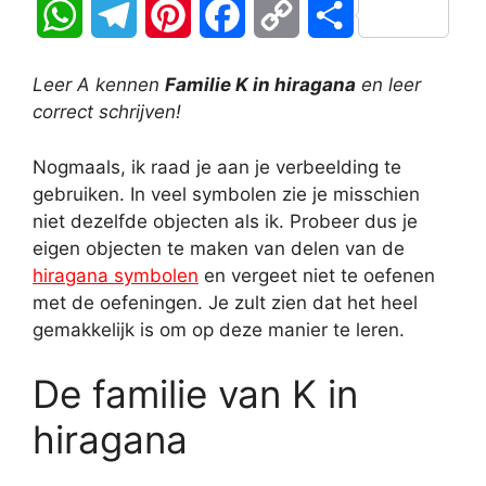
W
T
P
F
C
D
h
e
i
a
o
e
Leer A kennen
Familie K in hiragana
en leer
a
l
n
c
p
l
correct schrijven!
t
e
t
e
y
e
Nogmaals, ik raad je aan je verbeelding te
gebruiken. In veel symbolen zie je misschien
s
g
e
b
L
n
niet dezelfde objecten als ik. Probeer dus je
A
r
r
o
i
eigen objecten te maken van delen van de
hiragana symbolen
en vergeet niet te oefenen
p
a
e
o
n
met de oefeningen. Je zult zien dat het heel
gemakkelijk is om op deze manier te leren.
p
m
s
k
k
t
De familie van K in
hiragana