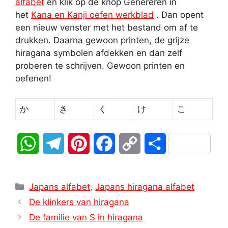
alfabet
en klik op de knop Genereren in
het
Kana en Kanji oefen werkblad
. Dan opent
een nieuw venster met het bestand om af te
drukken. Daarna gewoon printen, de grijze
hiragana symbolen afdekken en dan zelf
proberen te schrijven. Gewoon printen en
oefenen!
か
き
く
け
こ
W
T
P
F
C
D
h
e
i
a
o
e
Categorieën
a
l
n
c
p
l
Japans alfabet
,
Japans hiragana alfabet
De klinkers van hiragana
t
e
t
e
y
e
De familie van S in hiragana