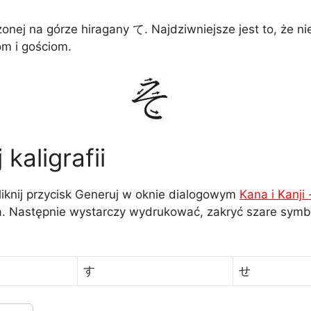
onej na górze hiragany て. Najdziwniejsze jest to, że ni
m i gościom.
kaligrafii
liknij przycisk Generuj w oknie dialogowym
Kana i Kanji
. Następnie wystarczy wydrukować, zakryć szare symbo
す
せ