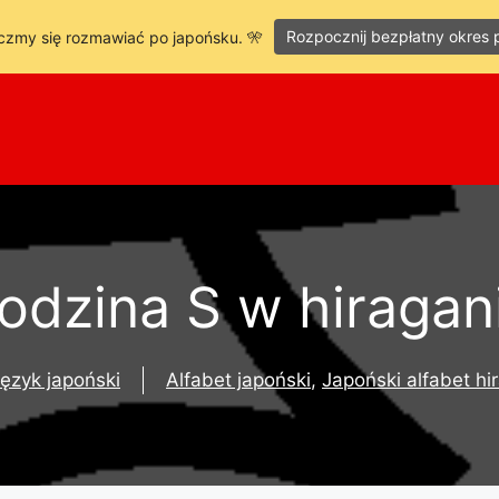
Rozpocznij bezpłatny okres 
czmy się rozmawiać po japońsku. 🎌
odzina S w hiragan
ęzyk japoński
Alfabet japoński
,
Japoński alfabet hi