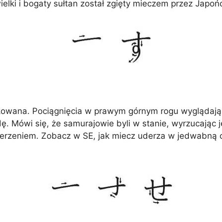
lki i bogaty sułtan został zgięty mieczem przez Japończ
likowana. Pociągnięcia w prawym górnym rogu wyglądają 
dę. Mówi się, że samurajowie byli w stanie, wyrzucając
erzeniem. Zobacz w SE, jak miecz uderza w jedwabną ch