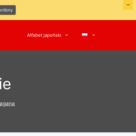
próbny
Alfabet japoński
ie
ragana