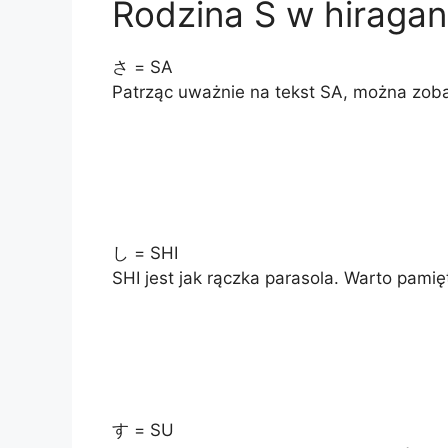
Rodzina S w hiragan
さ = SA
Patrząc uważnie na tekst SA, można zob
し = SHI
SHI jest jak rączka parasola. Warto pamię
す = SU