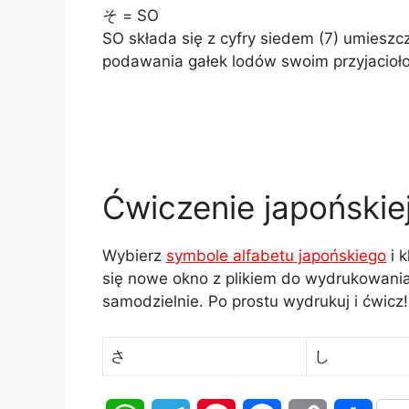
そ = SO
SO składa się z cyfry siedem (7) umieszcz
podawania gałek lodów swoim przyjacioło
Ćwiczenie japońskiej 
Wybierz
symbole alfabetu japońskiego
i k
się nowe okno z plikiem do wydrukowania
samodzielnie. Po prostu wydrukuj i ćwicz!
さ
し