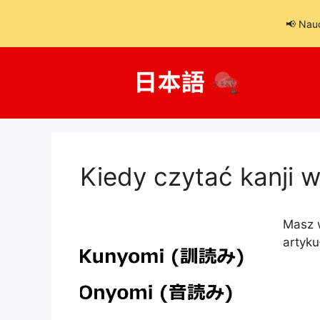
📢 Nau
Przejdź
do
treści
Kiedy czytać kanji 
Masz w
artyku