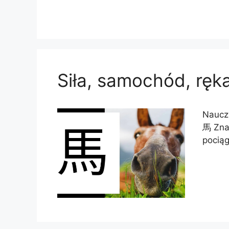
Siła, samochód, ręka
Nauczy
馬 Znac
pociąg