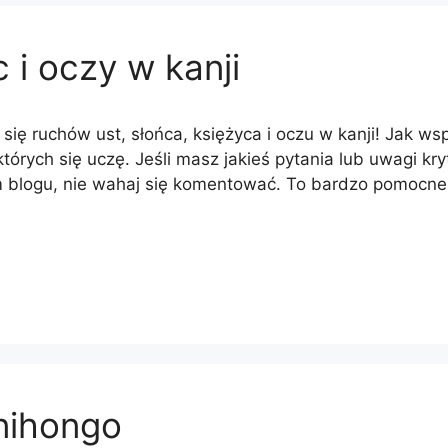
 i oczy w kanji
się ruchów ust, słońca, księżyca i oczu w kanji! Jak ws
 których się uczę. Jeśli masz jakieś pytania lub uwagi k
m blogu, nie wahaj się komentować. To bardzo pomocne
 nihongo