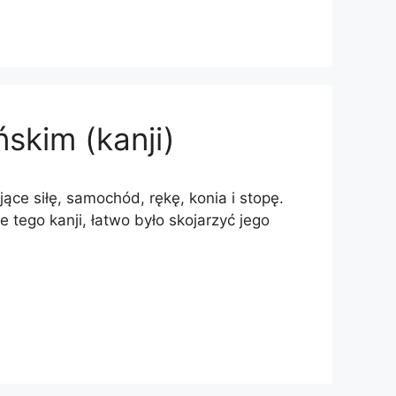
ńskim (kanji)
jące siłę, samochód, rękę, konia i stopę.
 tego kanji, łatwo było skojarzyć jego