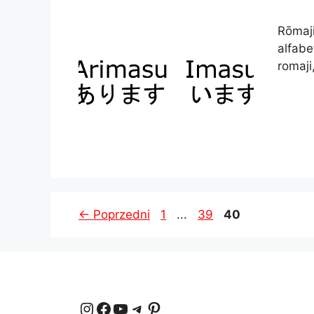
Rōmaji
alfabe
romaji
Strona
Strona
Strona
←
Poprzedni
1
...
39
40
Instagram
Facebook
YouTube
Telegram
Pinterest