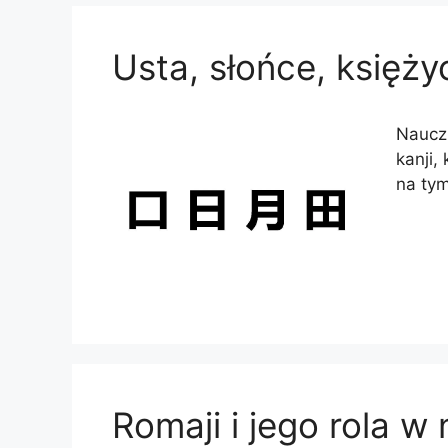
Usta, słońce, księżyc
Naucz 
kanji,
na ty
Romaji i jego rola w