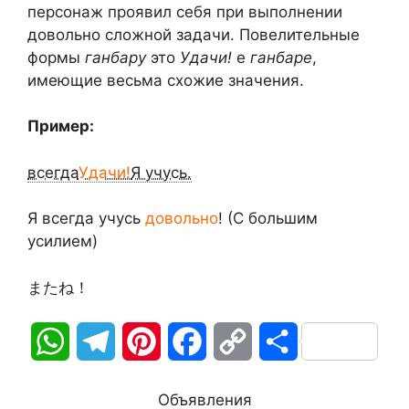
персонаж проявил себя при выполнении
довольно сложной задачи. Повелительные
формы
ганбару
это
Удачи!
e
ганбаре
,
имеющие весьма схожие значения.
Пример:
всегда
Удачи!
Я учусь.
Я всегда учусь
довольно
! (С большим
усилием)
またね！
W
T
P
F
C
О
h
e
i
a
o
т
Объявления