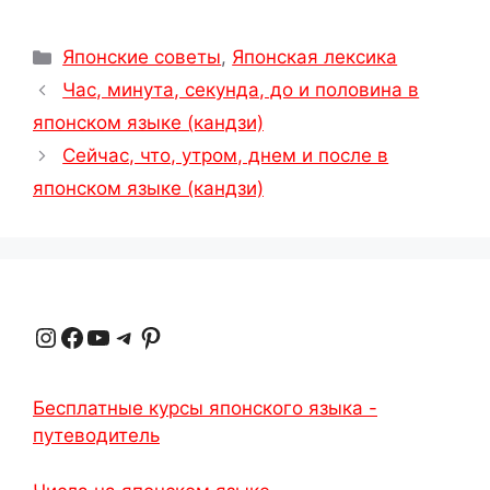
Рубрики
Японские советы
,
Японская лексика
Час, минута, секунда, до и половина в
японском языке (кандзи)
Сейчас, что, утром, днем и после в
японском языке (кандзи)
Instagram
Facebook
YouTube
Telegram
Pinterest
Бесплатные курсы японского языка -
путеводитель