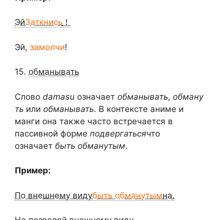
Эй
Заткнись
！
Эй,
замолчи
!
15.
обманывать
Слово
damasu
означает
обманывать
,
обману
ть
или
обманывать
. В контексте аниме и
манги она также часто встречается в
пассивной форме
подвергаться
что
означает
быть обманутым
.
Пример:
По внешнему виду
быть обманутым
на.