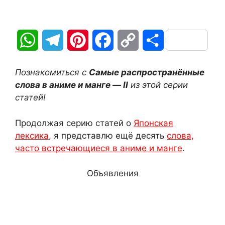
W
T
P
F
C
О
h
e
i
a
o
т
Познакомиться с
Самые распространённые
a
l
n
c
p
п
слова в аниме и манге — II
из этой серии
статей!
t
e
t
e
y
р
Продолжая серию статей о
Японская
s
g
e
b
L
а
лексика
, я представлю ещё десять
слова,
A
r
r
o
i
в
часто встречающиеся в аниме и манге
.
p
a
e
o
n
и
Объявления
p
m
s
k
k
т
t
ь