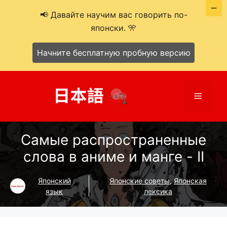
📢 Давайте научим вас говорить по-
японски. 🎌
Начните бесплатную пробную версию
Перейти
к
Меню
содержимому
Самые распространенные
слова в аниме и манге - II
Японский
Японские советы
,
Японская
язык
лексика