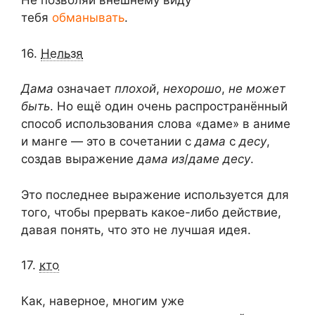
Не позволяй внешнему виду
тебя
обманывать
.
16.
Нельзя
Дама
означает
плохой
,
нехорошо
,
не может
быть
. Но ещё один очень распространённый
способ использования слова «даме» в аниме
и манге — это в сочетании с
дама
с
десу
,
создав выражение
дама из
/
даме десу
.
Это последнее выражение используется для
того, чтобы прервать какое-либо действие,
давая понять, что это не лучшая идея.
17.
кто
Как, наверное, многим уже