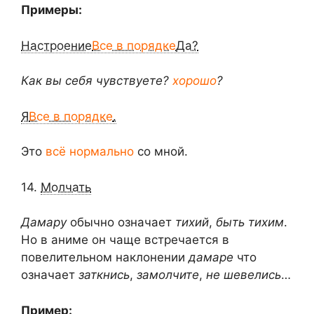
Примеры:
Настроение
Все в порядке
Да?
Как вы себя чувствуете?
хорошо
?
Я
Все в порядке
.
Это
всё нормально
со мной.
14.
Молчать
Дамару
обычно означает
тихий
,
быть тихим
.
Но в аниме он чаще встречается в
повелительном наклонении
дамаре
что
означает
заткнись
,
замолчите
,
не шевелись
…
Пример: