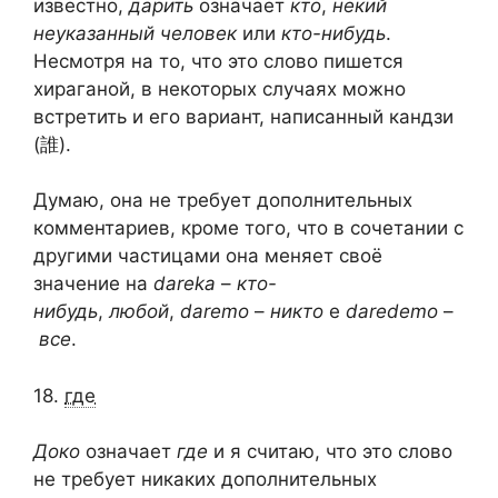
известно,
дарить
означает
кто
,
некий
неуказанный человек
или
кто-нибудь
.
Несмотря на то, что это слово пишется
хираганой, в некоторых случаях можно
встретить и его вариант, написанный кандзи
(誰).
Думаю, она не требует дополнительных
комментариев, кроме того, что в сочетании с
другими частицами она меняет своё
значение на
dareka
–
кто-
нибудь
,
любой
,
daremo
–
никто
e
daredemo
–
все
.
18.
где
Доко
означает
где
и я считаю, что это слово
не требует никаких дополнительных