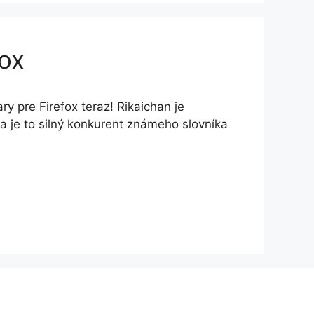
fox
ry pre Firefox teraz! Rikaichan je
ňa je to silný konkurent známeho slovníka