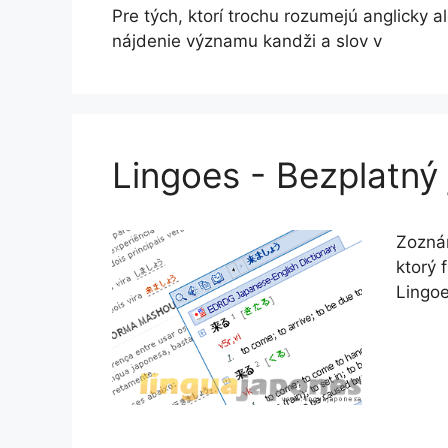
Pre tých, ktorí trochu rozumejú anglicky 
nájdenie významu kandži a slov v
Lingoes - Bezplatný 
Zoznám
ktorý 
Lingoe