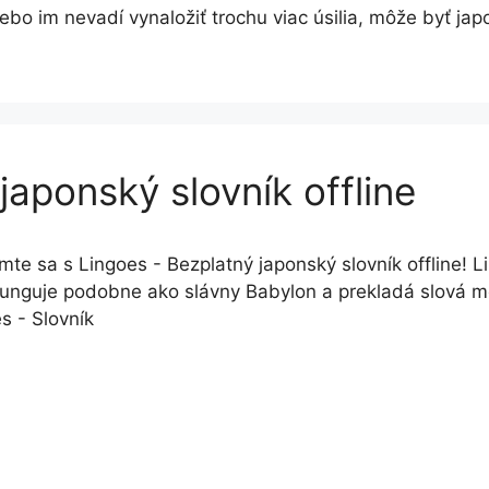
alebo im nevadí vynaložiť trochu viac úsilia, môže byť j
japonský slovník offline
te sa s Lingoes - Bezplatný japonský slovník offline! L
funguje podobne ako slávny Babylon a prekladá slová m
s - Slovník