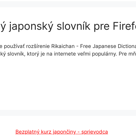
ý japonský slovník pre Fire
e používať rozšírenie Rikaichan - Free Japanese Dictiona
ký slovník, ktorý je na internete veľmi populárny. Pre m
Bezplatný kurz japončiny - sprievodca