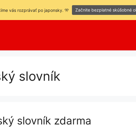
Začnite bezplatné skúšobné 
íme vás rozprávať po japonsky. 🎌
ký slovník
ský slovník zdarma