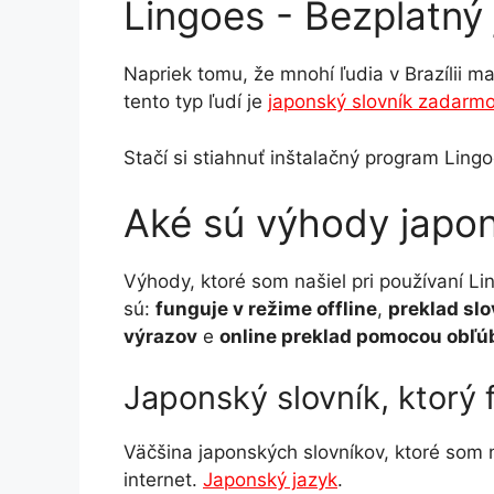
Lingoes - Bezplatný 
Napriek tomu, že mnohí ľudia v Brazílii ma
tento typ ľudí je
japonský slovník zadarm
Stačí si stiahnuť inštalačný program Lingo
Aké sú výhody japon
Výhody, ktoré som našiel pri používaní L
sú:
funguje v režime offline
,
preklad slo
výrazov
e
online preklad pomocou obľú
Japonský slovník, ktorý f
Väčšina japonských slovníkov, ktoré som n
internet.
Japonský jazyk
.