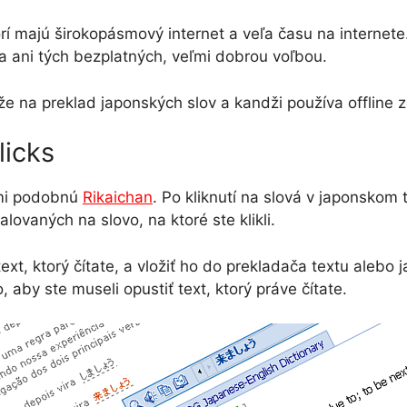
rí majú širokopásmový internet a veľa času na internete
ca ani tých bezplatných, veľmi dobrou voľbou.
že na preklad japonských slov a kandži používa offline z
licks
ľmi podobnú
Rikaichan
. Po kliknutí na slová v japonskom 
lovaných na slovo, na ktoré ste klikli.
xt, ktorý čítate, a vložiť ho do prekladača textu alebo 
aby ste museli opustiť text, ktorý práve čítate.