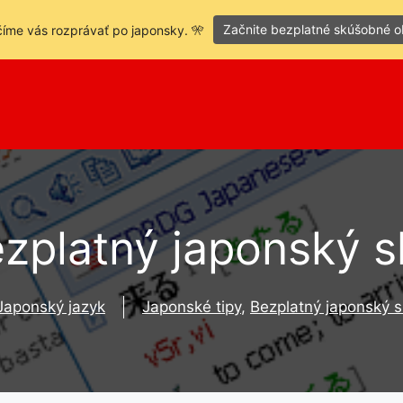
Začnite bezplatné skúšobné 
íme vás rozprávať po japonsky. 🎌
zplatný japonský sl
Japonský jazyk
Japonské tipy
,
Bezplatný japonský s