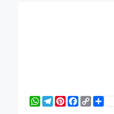
W
T
P
F
C
S
h
e
i
a
o
h