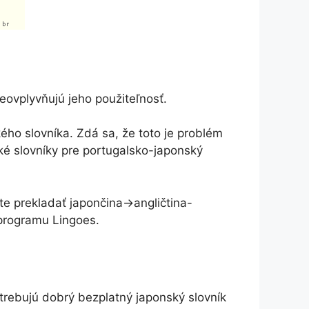
eovplyvňujú jeho použiteľnosť.
ho slovníka. Zdá sa, že toto je problém
ké slovníky pre portugalsko-japonský
e prekladať japončina->angličtina-
 programu Lingoes.
trebujú dobrý bezplatný japonský slovník