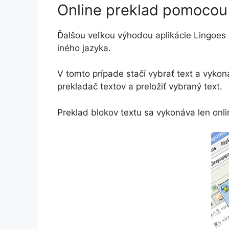
Online preklad pomocou
Ďalšou veľkou výhodou aplikácie Lingoes 
iného jazyka.
V tomto prípade stačí vybrať text a vykon
prekladač textov a preložiť vybraný text.
Preklad blokov textu sa vykonáva len onlin