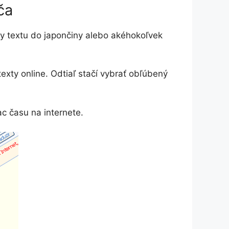
ča
ky textu do japončiny alebo akéhokoľvek
exty online. Odtiaľ stačí vybrať obľúbený
ac času na internete.