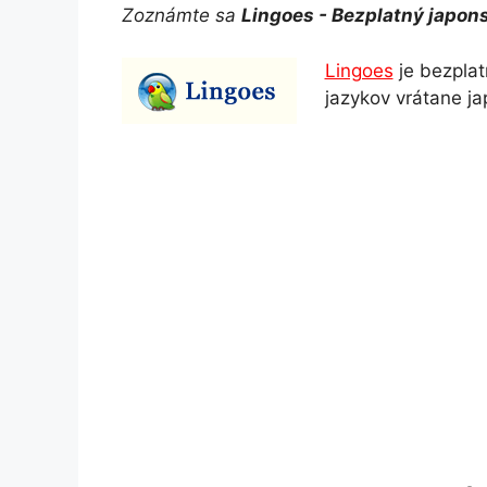
Zoznámte sa
Lingoes - Bezplatný japons
a
l
n
c
p
a
Lingoes
je bezplat
t
e
t
e
y
r
jazykov vrátane ja
s
g
e
b
L
e
A
r
r
o
i
p
a
e
o
n
p
m
s
k
k
t