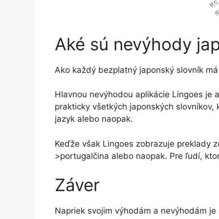
Aké sú nevýhody ja
Ako každý bezplatný japonský slovník má 
Hlavnou nevýhodou aplikácie Lingoes je a
prakticky všetkých japonských slovníkov,
jazyk alebo naopak.
Keďže však Lingoes zobrazuje preklady zo
>portugalčina alebo naopak. Pre ľudí, kto
Záver
Napriek svojim výhodám a nevýhodám je Li