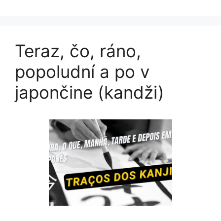
Teraz, čo, ráno,
popoludní a po v
japončine (kandži)