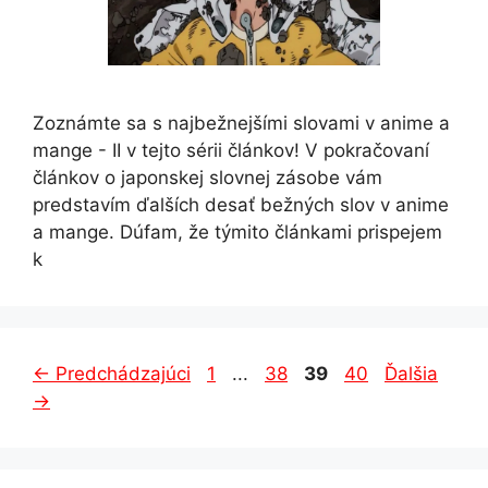
Zoznámte sa s najbežnejšími slovami v anime a
mange - II v tejto sérii článkov! V pokračovaní
článkov o japonskej slovnej zásobe vám
predstavím ďalších desať bežných slov v anime
a mange. Dúfam, že týmito článkami prispejem
k
Strana
Strana
Strana
Strana
←
Predchádzajúci
1
...
38
39
40
Ďalšia
→