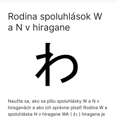
Rodina spoluhlások W
a N v hiragane
Naučte sa, ako sa píšu spoluhlásky W a N v
hiraganách a ako ich správne písať! Rodina W a
spoluhláska N v hiragane WA ( わ ) hiragana je