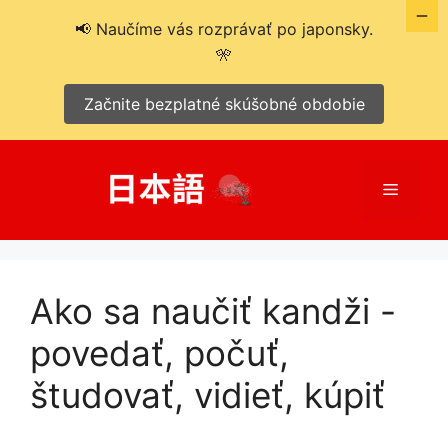
📢 Naučíme vás rozprávať po japonsky.
🎌
Začnite bezplatné skúšobné obdobie
Preskočiť
na
Menu
obsah
Ako sa naučiť kandži -
povedať, počuť,
študovať, vidieť, kúpiť