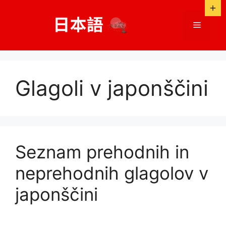
Preskoči
na
Meni
vsebino
Glagoli v japonščini
Seznam prehodnih in
neprehodnih glagolov v
japonščini