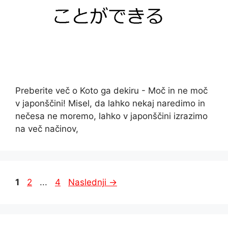
Preberite več o Koto ga dekiru - Moč in ne moč
v japonščini! Misel, da lahko nekaj naredimo in
nečesa ne moremo, lahko v japonščini izrazimo
na več načinov,
Stran
Stran
Stran
1
2
...
4
Naslednji
→