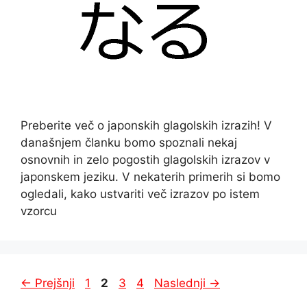
Preberite več o japonskih glagolskih izrazih! V
današnjem članku bomo spoznali nekaj
osnovnih in zelo pogostih glagolskih izrazov v
japonskem jeziku. V nekaterih primerih si bomo
ogledali, kako ustvariti več izrazov po istem
vzorcu
Stran
Stran
Stran
Stran
←
Prejšnji
1
2
3
4
Naslednji
→