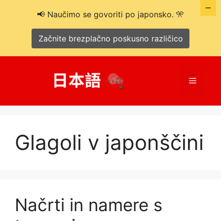
📢 Naučimo se govoriti po japonsko. 🎌
Začnite brezplačno poskusno različico
Preskoči
na
Meni
vsebino
Glagoli v japonščini
Načrti in namere s