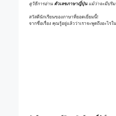
ดูวิธีการอ่าน
ตัวเลขภาษาญี่ปุ่น
แม้ว่าจะมีปริ
a
l
n
c
p
a
สวัสดีนักเรียนของภาษาที่ยอดเยี่ยมนี้!
t
e
t
e
y
r
จากชื่อเรื่อง คุณรู้อยู่แล้วว่าเราจะพูดถึงอะไรใ
s
g
e
b
L
e
A
r
r
o
i
p
a
e
o
n
p
m
s
k
k
t