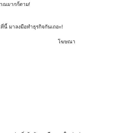
มาณมากก็ตาม!
นที่นี้ มาลงมือทำธุรกิจกันเถอะ!
โฆษณา