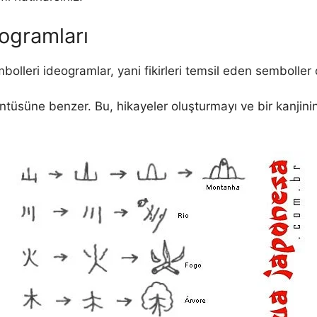
eogramları
lleri ideogramlar, yani fikirleri temsil eden semboller o
üntüsüne benzer. Bu, hikayeler oluşturmayı ve bir kanjin