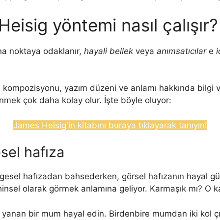
Heisig yöntemi nasıl çalışır?
ana noktaya odaklanır,
hayali bellek
veya
anımsatıcılar
e
n kompozisyonu, yazım düzeni ve anlamı hakkında bilgi ve
mek çok daha kolay olur. İşte böyle oluyor:
James Heisig'in kitabını buraya tıklayarak tanıyın!
sel hafıza
gesel hafızadan bahsederken, görsel hafızanın hayal gücü
zihinsel olarak görmek anlamına geliyor. Karmaşık mı? O k
de yanan bir mum hayal edin. Birdenbire mumdan iki kol çı