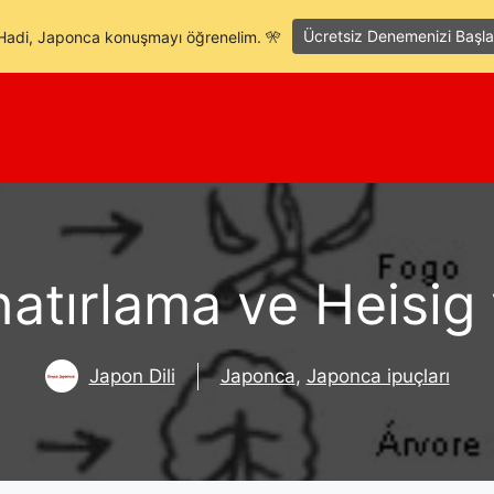
Ücretsiz Denemenizi Başla
Hadi, Japonca konuşmayı öğrenelim. 🎌
 hatırlama ve Heisig
Japon Dili
Japonca
,
Japonca ipuçları