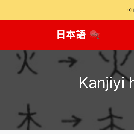
📢 
İçeriğe
atla
Kanjiyi