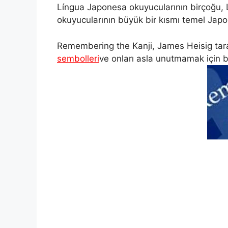
Língua Japonesa okuyucularının birçoğu, L
a
l
n
c
p
a
okuyucularının büyük bir kısmı temel Japo
t
e
t
e
y
r
Remembering the Kanji, James Heisig tarafı
sembolleri
ve onları asla unutmamak için bi
s
g
e
b
L
e
A
r
r
o
i
p
a
e
o
n
p
m
s
k
k
t