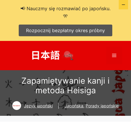
📢 Nauczmy się rozmawiać po japońsku.
🎌
Rozpocznij bezpłatny okres próbny
Przejdź
do
Menu
treści
Zapamiętywanie kanji i
metoda Heisiga
Język japoński
Japońska
,
Porady japońskie