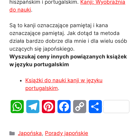
hiszpańskim i portugalskim.
Kanji: Wyobraźnia
do nauki
.
Są to kanji oznaczające pamiętaj i kana
oznaczające pamiętaj. Jak dotąd ta metoda
działa bardzo dobrze dla mnie i dla wielu osób
uczących się japońskiego.
Wyszukaj ceny innych powiązanych książek
w języku portugalskim
Książki do nauki kanji w języku
portugalskim
.
W
T
P
F
C
S
h
e
i
a
o
h
Kategorie
a
l
n
c
p
a
Japońska
,
Porady japońskie