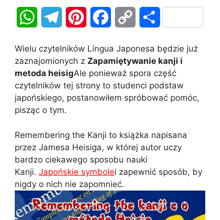
W
T
P
F
C
S
h
e
i
a
o
h
Wielu czytelników Língua Japonesa będzie już
a
l
n
c
p
a
zaznajomionych z
Zapamiętywanie kanji i
metoda heisig
Ale ponieważ spora część
t
e
t
e
y
r
czytelników tej strony to studenci podstaw
japońskiego, postanowiłem spróbować pomóc,
s
g
e
b
L
e
pisząc o tym.
A
r
r
o
i
Remembering the Kanji to książka napisana
p
a
e
o
n
przez Jamesa Heisiga, w której autor uczy
bardzo ciekawego sposobu nauki
p
m
s
k
k
Kanji.
Japońskie symbole
i zapewnić sposób, by
t
nigdy o nich nie zapomnieć.