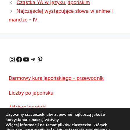
Cząstka YA w języku japońskim
t
e
t
e
y
r
Najczęściej występujące słowa w anime i
s
g
e
b
L
e
mandze - IV
A
r
r
o
i
p
a
e
o
n
p
m
s
k
k
Instagram
Facebook
YouTube
Telegram
Pinterest
t
Darmowy kurs japońskiego - przewodnik
Liczby po japońsku
Alfabet japoński
Używamy ciasteczek, aby zapewnić najlepszą jakość
korzystania z naszej witryny.
Więcej informacji na temat plików ciasteczka, których