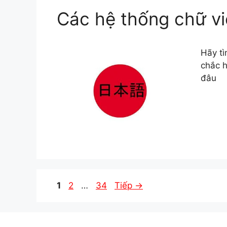
Các hệ thống chữ vi
Hãy tì
chắc h
đâu
Trang
Trang
Trang
1
2
…
34
Tiếp
→