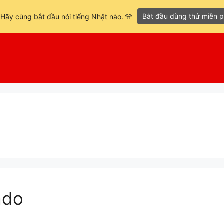
Bắt đầu dùng thử miễn p
 Hãy cùng bắt đầu nói tiếng Nhật nào. 🎌
ado