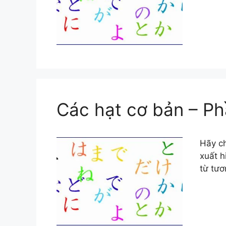
Các hạt cơ bản – Ph
Hãy ch
xuất h
từ tươ