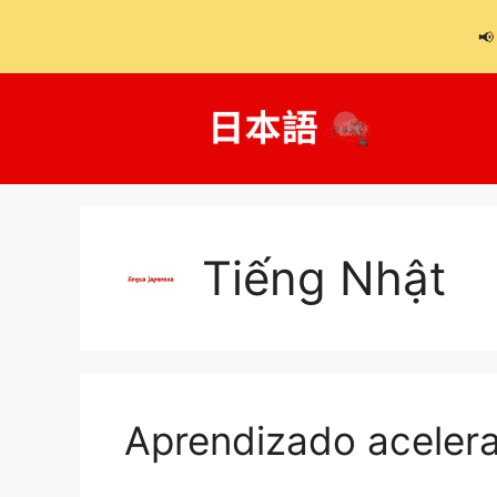
📢
Chuyển
đến
nội
dung
Tiếng Nhật
Aprendizado aceler