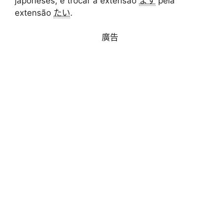
japoneses, e trocar a extensão
ます
pela
extensão
たい
.
廣告