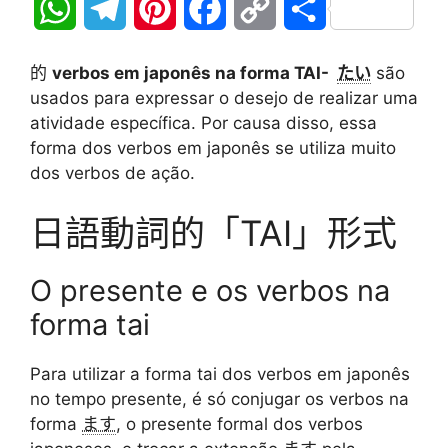
W
T
P
F
C
分
h
e
i
a
o
享
的
verbos em japonês na forma TAI-
たい
são
a
l
n
c
p
usados para expressar o desejo de realizar uma
atividade específica. Por causa disso, essa
t
e
t
e
y
forma dos verbos em japonês se utiliza muito
dos verbos de ação.
s
g
e
b
L
A
r
r
o
i
日語動詞的「TAI」形式
p
a
e
o
n
O presente e os verbos na
p
m
s
k
k
forma tai
t
Para utilizar a forma tai dos verbos em japonês
no tempo presente, é só conjugar os verbos na
forma
ます
, o presente formal dos verbos