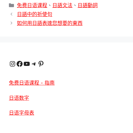
分
免费日语课程
、
日語文法
、
日語動詞
類
日語中的祈使句
如何用日語表達您想要的東西
Instagram
臉書
YouTube
電報
Pinterest
免费日语课程 - 指南
日语数字
日语字母表