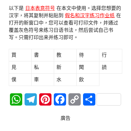
以下是
日本表意符号
在本文中使用。选择您想要的
汉字，将其复制并粘贴到
假名和汉字练习作业纸
在
打开的新窗口中，您可以查看可打印文件，并通过
覆盖灰色符号来练习日语书法，然后尝试自己书
写。只需打印出来并练习即可。
買
書
教
待
行
見
私
新
聞
読
僕
車
水
飲
W
T
P
F
C
分
h
e
i
a
o
享
廣告
a
l
n
c
p