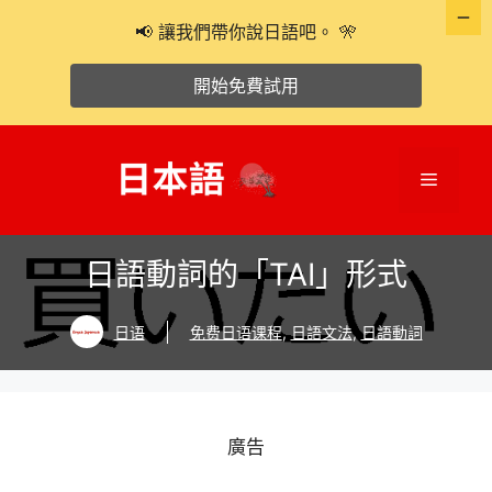
📢 讓我們帶你說日語吧。 🎌
開始免費試用
跳
至
選
主
要
單
內
日語動詞的「TAI」形式
容
日语
免费日语课程
,
日語文法
,
日語動詞
廣告