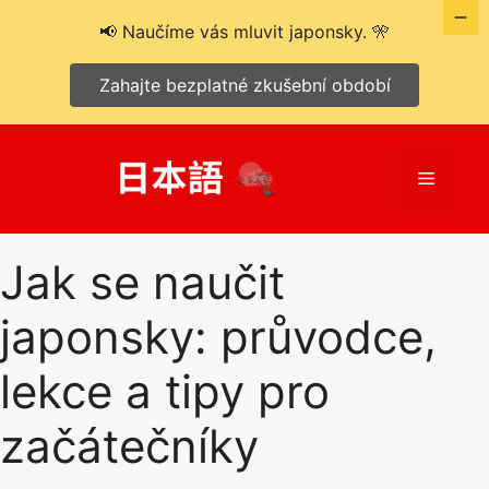
📢 Naučíme vás mluvit japonsky. 🎌
Zahajte bezplatné zkušební období
Přeskočit
na
Menu
obsah
Jak se naučit
japonsky: průvodce,
lekce a tipy pro
začátečníky