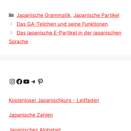
Kategorien
Japanische Grammatik
,
Japanische Partikel
Das GA-Teilchen und seine Funktionen
Das japanische E-Partikel in der japanischen
Sprache
Instagram
Facebook
YouTube
Telegramm
Pinterest
Kostenloser Japanischkurs - Leitfaden
Japanische Zahlen
Japanisches Alphabet