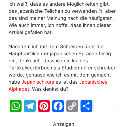
Ich weiß, dass es andere Möglichkeiten gibt,
das japanische Teilchen zu verwenden
in
, aber
das sind meiner Meinung nach die häufigsten.
Wie auch immer, ich hoffe, dass Ihnen dieser
Artikel gefallen hat.
Nachdem ich mit dem Schreiben über die
Hauptpartikel der japanischen Sprache fertig
bin, denke ich, dass ich ein kleines
Partikelwörterbuch als Studienführer schreiben
werde, genauso wie ich es mit dem gemacht
habe
Japanischkurs
es ist das
Japanisches
Alphabet
. Was denkst du?
W
T
P
F
C
T
h
e
i
a
o
e
Anzeigen