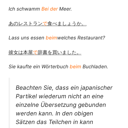
Ich schwamm
Bei der
Meer.
あのレストラン
で
食べましょうか。
Lass uns essen
beim
welches Restaurant?
彼女は本屋
で
辞書を買いました。
Sie kaufte ein Wörterbuch
beim
Buchladen.
Beachten Sie, dass ein japanischer
Partikel wiederum nicht an eine
einzelne Übersetzung gebunden
werden kann. In den obigen
Sätzen das Teilchen
in
kann