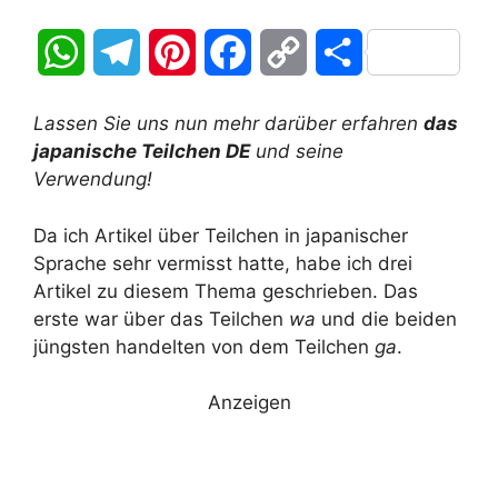
W
T
P
F
C
T
h
e
i
a
o
e
Lassen Sie uns nun mehr darüber erfahren
das
a
l
n
c
p
i
japanische Teilchen DE
und seine
Verwendung!
t
e
t
e
y
l
Da ich Artikel über Teilchen in japanischer
s
g
e
b
L
e
Sprache sehr vermisst hatte, habe ich drei
A
r
r
o
i
n
Artikel zu diesem Thema geschrieben. Das
erste war über das Teilchen
wa
und die beiden
p
a
e
o
n
jüngsten handelten von dem Teilchen
ga
.
p
m
s
k
k
Anzeigen
t