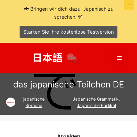
📢 Bringen wir dich dazu, Japanisch zu
sprechen. 🎌
Starten Sie Ihre kostenlose Testversion
Zum
Inhalt
Menü
springen
das japanische Teilchen DE
japanische
Japanische Grammatik
,
Sprache
Japanische Partikel
Anzeigen