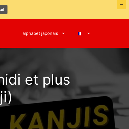
uit
alphabet japonais
idi et plus
i)
i