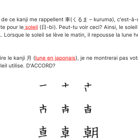
ts de ce kanji me rappellent 車(くるま – kuruma), c'est-à-
ite pour le
soleil
(日-bi). Peut-tu voir ceci? Ainsi, le solei
 Lorsque le soleil se lève le matin, il repousse la lune h
re le kanji 月 (
lune en japonais
), je ne montrerai pas vo
oleil utilise. D'ACCORD?