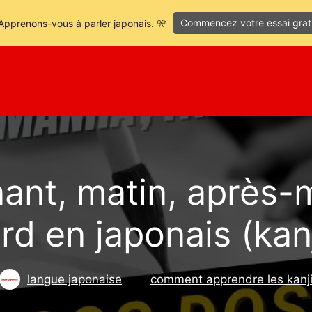
Commencez votre essai grat
Apprenons-vous à parler japonais. 🎌
ant, matin, après-m
ard en japonais (kanj
langue japonaise
comment apprendre les kanj