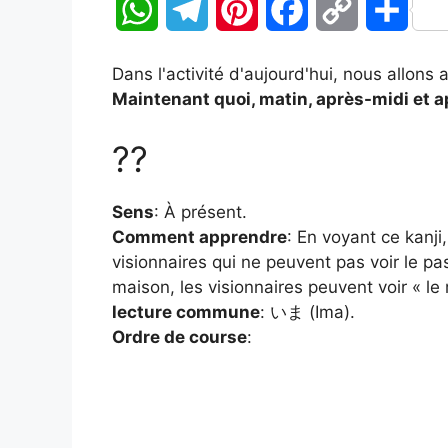
W
T
P
F
C
P
h
e
i
a
o
a
Dans l'activité d'aujourd'hui, nous allons
a
l
n
c
p
r
Maintenant quoi, matin, après-midi et a
t
e
t
e
y
t
??
s
g
e
b
L
a
Sens
: À présent.
A
r
r
o
i
g
Comment apprendre
: En voyant ce kanj
visionnaires qui ne peuvent pas voir le p
p
a
e
o
n
e
maison, les visionnaires peuvent voir « le
p
m
s
k
k
r
lecture commune
: いま (Ima).
Ordre de course
:
t