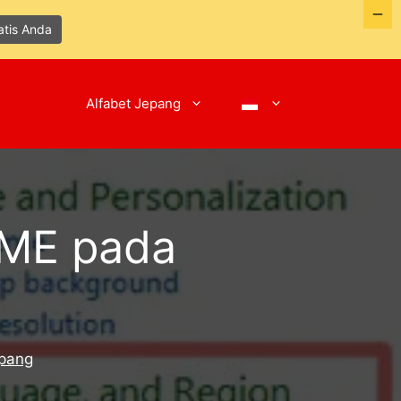
atis Anda
Alfabet Jepang
IME pada
epang