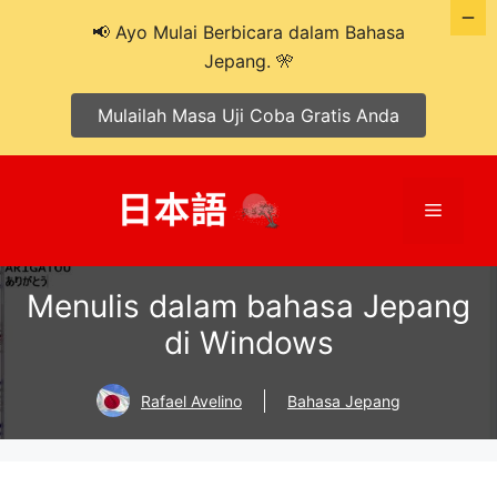
📢 Ayo Mulai Berbicara dalam Bahasa
Jepang. 🎌
Mulailah Masa Uji Coba Gratis Anda
Langsung
ke
Menu
isi
Menulis dalam bahasa Jepang
di Windows
Rafael Avelino
Bahasa Jepang