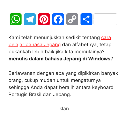
W
T
P
F
C
S
h
e
i
a
o
h
Kami telah menunjukkan sedikit tentang
cara
a
l
n
c
p
a
belajar bahasa Jepang
dan alfabetnya, tetapi
bukankah lebih baik jika kita memulainya?
t
e
t
e
y
r
menulis dalam bahasa Jepang di Windows
?
s
g
e
b
L
e
Berlawanan dengan apa yang dipikirkan banyak
A
r
r
o
i
orang, cukup mudah untuk mengaturnya
sehingga Anda dapat beralih antara keyboard
p
a
e
o
n
Portugis Brasil dan Jepang.
p
m
s
k
k
Iklan
t