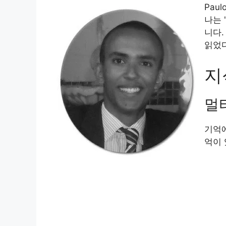
Pau
a
l
n
c
p
a
나는 
니다.
t
e
t
e
y
r
읽었다
s
g
e
b
L
e
지
A
r
r
o
i
멀
p
a
e
o
n
p
m
s
k
k
기억에
억이 
t