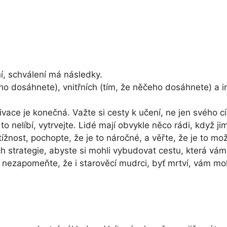
í, schválení má následky.
o dosáhnete), vnitřních (tím, že něčeho dosáhnete) a i
ivace je konečná. Važte si cesty k učení, ne jen svého 
o nelíbí, vytrvejte. Lidé mají obvykle něco rádi, když ji
ížnost, pochopte, že je to náročné, a věřte, že je to možné
jich strategie, abyste si mohli vybudovat cestu, která 
 A nezapomeňte, že i starověcí mudrci, byť mrtví, vám 