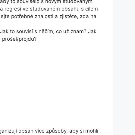
e, aby to souviselo s novým studovaným
 a regresí ve studovaném obsahu s cílem
jte potřebné znalosti a zjistěte, zda na
 Jak to souvisí s něčím, co už znám? Jak
m prošel/projdu?
anizují obsah více způsoby, aby si mohli