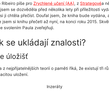
 Ribeiro píše pro
Zrychlené učení (AA)
, z
Strategové
a n
 jsem se dozvěděla před několika lety při příležitosti vyd
si ji chtěla přečíst. Doufal jsem, že kniha bude vydána, 
e jsem si knihu přečetl až nyní, na konci roku 2015. Skvělá
e svolením Paula zveřejňuji.
k se ukládají znalosti?
e úložišť
 z nejpřijatelnějších teorií o paměti říká, že existují tři 
acitou uložení.
Inzeráty