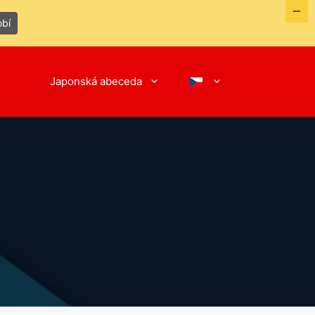
obí
Japonská abeceda