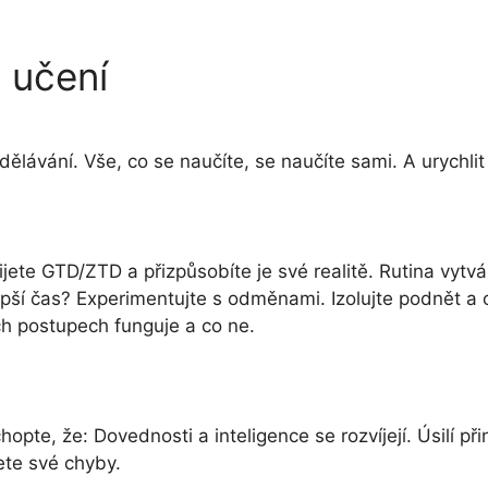
 učení
ělávání. Vše, co se naučíte, se naučíte sami. A urychlit
jete GTD/ZTD a přizpůsobíte je své realitě. Rutina vytv
jlepší čas? Experimentujte s odměnami. Izolujte podnět a
ch postupech funguje a co ne.
pte, že: Dovednosti a inteligence se rozvíjejí. Úsilí př
jete své chyby.