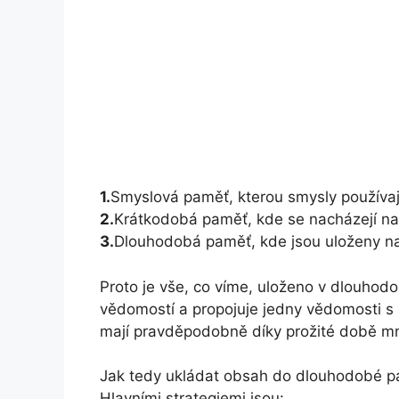
1.
Smyslová paměť, kterou smysly používají
2.
Krátkodobá paměť, kde se nacházejí naš
3.
Dlouhodobá paměť, kde jsou uloženy na
Proto je vše, co víme, uloženo v dlouhodo
vědomostí a propojuje jedny vědomosti s dr
mají pravděpodobně díky prožité době mn
Jak tedy ukládat obsah do dlouhodobé p
Hlavními strategiemi jsou: