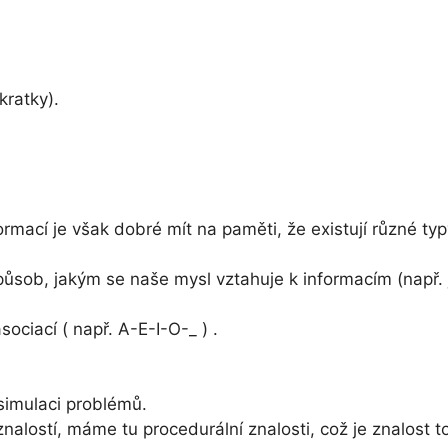
ratky).
mací je však dobré mít na paměti, že existují různé typy 
ůsob, jakým se naše mysl vztahuje k informacím (např
ciací ( např. A-E-I-O-_ ) .
simulaci problémů.
alostí, máme tu procedurální znalosti, což je znalost toh