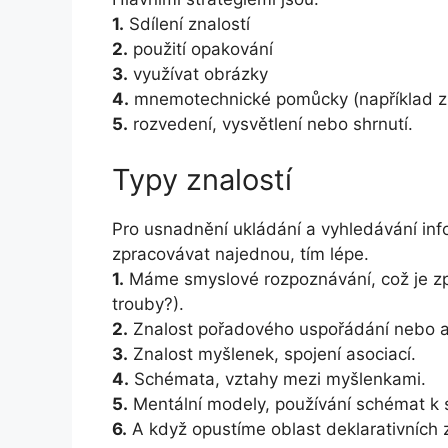
1.
Sdílení znalostí
2.
použití opakování
3.
využívat obrázky
4.
mnemotechnické pomůcky (například zk
5.
rozvedení, vysvětlení nebo shrnutí.
Typy znalostí
Pro usnadnění ukládání a vyhledávání infor
zpracovávat najednou, tím lépe.
1.
Máme smyslové rozpoznávání, což je zp
trouby?).
2.
Znalost pořadového uspořádání nebo aso
3.
Znalost myšlenek, spojení asociací.
4.
Schémata, vztahy mezi myšlenkami.
5.
Mentální modely, používání schémat k 
6.
A když opustíme oblast deklarativních zn