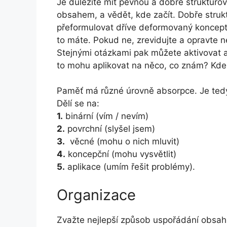
Je důležité mít pevnou a dobře strukturo
obsahem, a vědět, kde začít. Dobře struk
přeformulovat dříve deformovaný koncept. 
to máte. Pokud ne, zrevidujte a opravte 
Stejnými otázkami pak můžete aktivovat a 
to mohu aplikovat na něco, co znám? Kde b
Paměť má různé úrovně absorpce. Je tedy 
Dělí se na:
1.
binární (vím / nevím)
2.
povrchní (slyšel jsem)
3.
věcné (mohu o nich mluvit)
4.
koncepční (mohu vysvětlit)
5.
aplikace (umím řešit problémy).
Organizace
Zvažte nejlepší způsob uspořádání obsahu