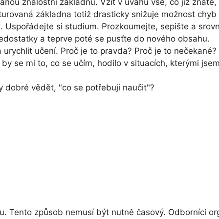
vanou znalostní základnu. Vzít v úvahu vše, co již znát
turovaná základna totiž drasticky snižuje možnost chyb
Uspořádejte si studium. Prozkoumejte, sepište a srovne
nedostatky a teprve poté se pusťte do nového obsahu.
urychlit učení. Proč je to pravda? Proč je to nečekané?
y se mi to, co se učím, hodilo v situacích, kterými jse
dobré vědět, "co se potřebuji naučit"?
. Tento způsob nemusí být nutně časový. Odborníci org