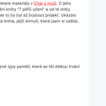
ěkteré materiály v
Chat s muži
. O jeho
ání knihy "7 pilířů učení" a od té doby
ale to by byl až budoucí projekt. Ukázalo
 kniha, jejíž shrnutí, které jsem si udělal,
různé typy paměti, které se liší délkou trvání