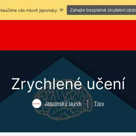
Zahajte bezplatné zkušební obd
Naučíme vás mluvit japonsky. 🎌
Zrychlené učení
Japonský jazyk
Tipy