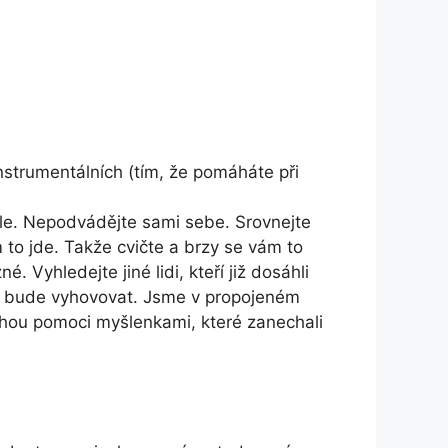
nstrumentálních (tím, že pomáháte při
cíle. Nepodvádějte sami sebe. Srovnejte
m to jde. Takže cvičte a brzy se vám to
. Vyhledejte jiné lidi, kteří již dosáhli
vám bude vyhovovat. Jsme v propojeném
mohou pomoci myšlenkami, které zanechali