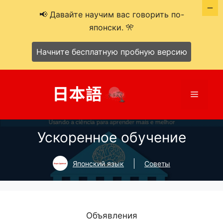
📢 Давайте научим вас говорить по-
японски. 🎌
Начните бесплатную пробную версию
Перейти
к
Меню
содержимому
Ускоренное обучение
Японский язык
Советы
Объявления