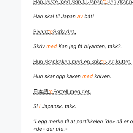
Han reiste med skip til Japan
で
Jeg drar n
Han skal til Japan
av
båt!
Blyant
で
Skriv det.
Skriv
med
Kan jeg få blyanten, takk?.
Hun skar kaken med en kniv
で
Jeg kuttet.
Hun skar opp kaken
med
kniven.
日本語
で
Fortell meg det.
Si
i
Japansk, takk.
“Legg merke til at partikkelen ”de» nå er 
«de» der ute.»