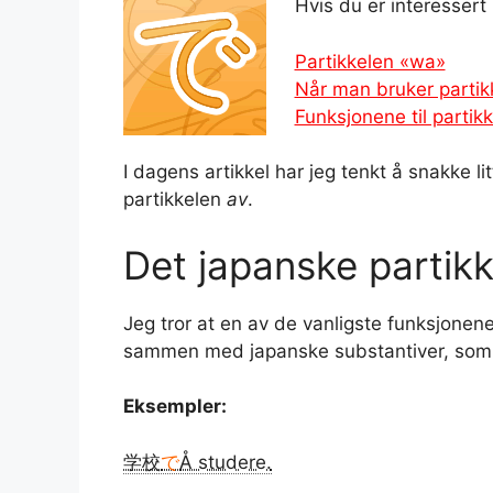
Hvis du er interessert 
Partikkelen «wa»
Når man bruker partik
Funksjonene til partik
I dagens artikkel har jeg tenkt å snakke l
partikkelen
av
.
Det japanske partikk
Jeg tror at en av de vanligste funksjonene
sammen med japanske substantiver, som na
Eksempler:
学校
で
Å studere.