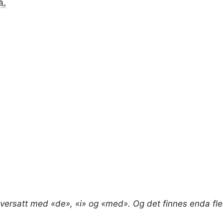
å.
oversatt med «de», «i» og «med». Og det finnes enda fler