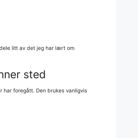
ele litt av det jeg har lært om
inner sted
er har foregått. Den brukes vanligvis