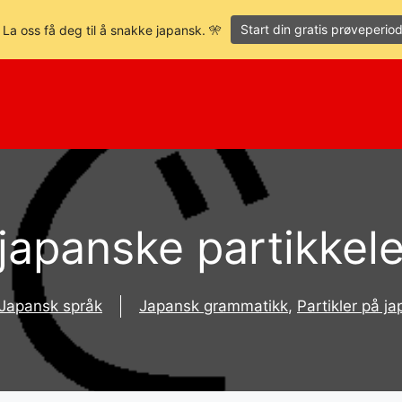
Start din gratis prøveperio
 La oss få deg til å snakke japansk. 🎌
japanske partikkel
Japansk språk
Japansk grammatikk
,
Partikler på j