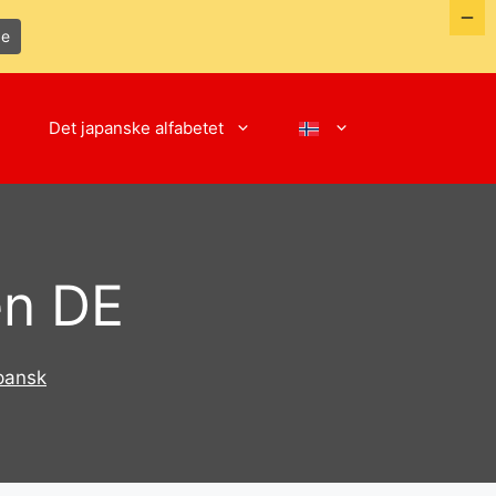
de
Det japanske alfabetet
en DE
apansk