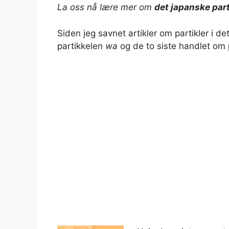
La oss nå lære mer om
det japanske part
a
l
n
c
p
a
Siden jeg savnet artikler om partikler i d
t
e
t
e
y
r
partikkelen
wa
og de to siste handlet om
s
g
e
b
L
e
A
r
r
o
i
p
a
e
o
n
p
m
s
k
k
t