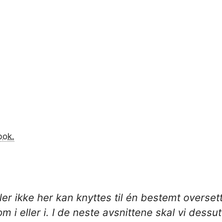
bok.
ler ikke her kan knyttes til én bestemt overset
som
i
eller
i
. I de neste avsnittene skal vi dessu