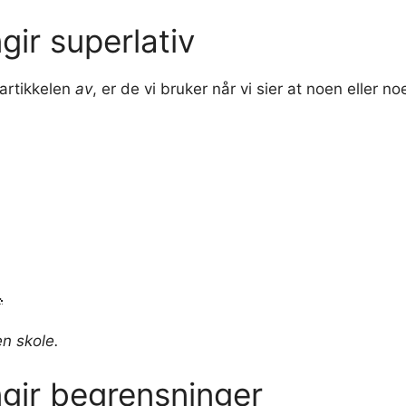
gir superlativ
partikkelen
av
, er de vi bruker når vi sier at noen eller no
.
en skole.
ngir begrensninger