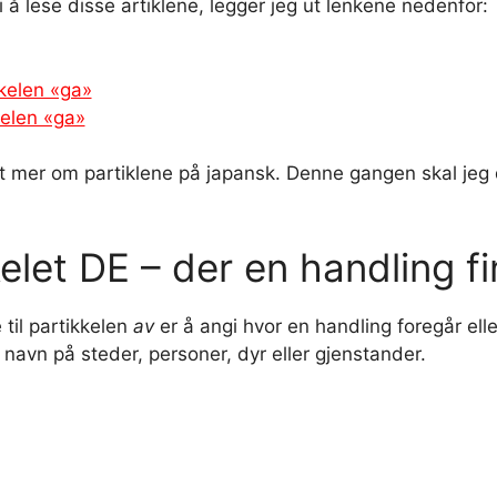
i å lese disse artiklene, legger jeg ut lenkene nedenfor:
kelen «ga»
kelen «ga»
itt mer om partiklene på japansk. Denne gangen skal jeg d
elet DE – der en handling f
 til partikkelen
av
er å angi hvor en handling foregår ell
vn på steder, personer, dyr eller gjenstander.