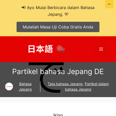
📢 Ayo Mulai Berbicara dalam Bahasa
Jepang. 🎌
Mulailah Masa Uji Coba Gratis Anda
Langsung
ke
Menu
isi
Partikel bahasa Jepang DE
Bahasa
Tata bahasa Jepang
,
Partikel dalam
Jepang
bahasa Jepang
Iklan