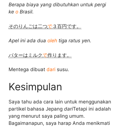
Berapa biaya yang dibutuhkan untuk pergi
ke
o
Brasil.
そのりんごは二つ
で
３百円です。
Apel ini ada dua
oleh
tiga ratus yen.
バターはミルク
で
作ります。
Mentega dibuat
dari
susu.
Kesimpulan
Saya tahu ada cara lain untuk menggunakan
partikel bahasa Jepang
dari
Tetapi ini adalah
yang menurut saya paling umum.
Bagaimanapun, saya harap Anda menikmati