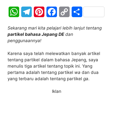
W
T
P
F
C
S
h
e
i
a
o
h
Sekarang mari kita pelajari lebih lanjut tentang
a
l
n
c
p
a
partikel bahasa Jepang DE
dan
penggunaannya!
t
e
t
e
y
r
Karena saya telah melewatkan banyak artikel
s
g
e
b
L
e
tentang partikel dalam bahasa Jepang, saya
A
r
r
o
i
menulis tiga artikel tentang topik ini. Yang
pertama adalah tentang partikel
wa
dan dua
p
a
e
o
n
yang terbaru adalah tentang partikel
ga
.
p
m
s
k
k
Iklan
t