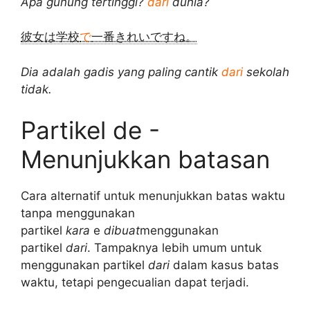
Apa gunung tertinggi?
dari
dunia?
彼女は学校
で
一番きれいですね。
Dia adalah gadis yang paling cantik
dari
sekolah
tidak.
Partikel de -
Menunjukkan batasan
Cara alternatif untuk menunjukkan batas waktu
tanpa menggunakan
partikel
kara
e
dibuat
menggunakan
partikel
dari
. Tampaknya lebih umum untuk
menggunakan partikel
dari
dalam kasus batas
waktu, tetapi pengecualian dapat terjadi.