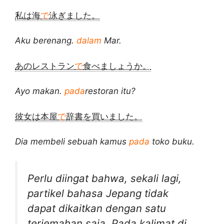
私は海
で
泳ぎました。
Aku berenang.
dalam
Mar.
あのレストラン
で
食べましょうか。
Ayo makan.
pada
restoran itu?
彼女は本屋
で
辞書を買いました。
Dia membeli sebuah kamus
pada
toko buku.
Perlu diingat bahwa, sekali lagi,
partikel bahasa Jepang tidak
dapat dikaitkan dengan satu
terjemahan saja. Pada kalimat di