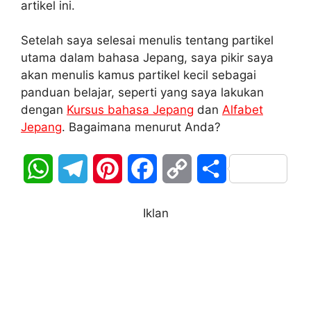
artikel ini.
Setelah saya selesai menulis tentang partikel
utama dalam bahasa Jepang, saya pikir saya
akan menulis kamus partikel kecil sebagai
panduan belajar, seperti yang saya lakukan
dengan
Kursus bahasa Jepang
dan
Alfabet
Jepang
. Bagaimana menurut Anda?
W
T
P
F
C
S
h
e
i
a
o
h
Iklan
a
l
n
c
p
a
t
e
t
e
y
r
s
g
e
b
L
e