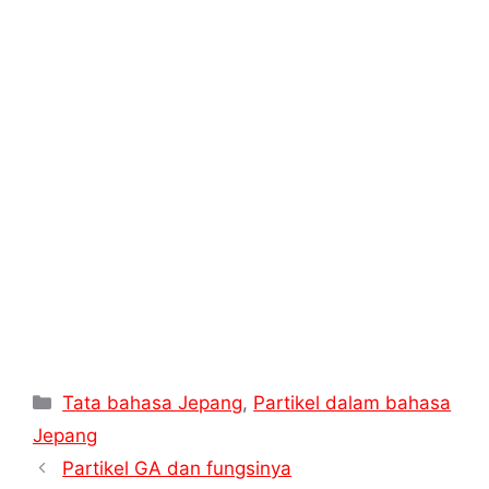
A
r
r
o
i
p
a
e
o
n
p
m
s
k
k
t
Kategori
Tata bahasa Jepang
,
Partikel dalam bahasa
Jepang
Partikel GA dan fungsinya