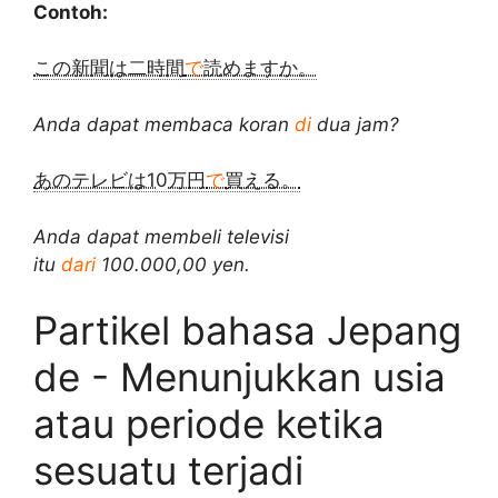
Contoh:
この新聞は二時間
で
読めますか。
Anda dapat membaca koran
di
dua jam?
あのテレビは10万円
で
買える。
Anda dapat membeli televisi
itu
dari
100.000,00 yen.
Partikel bahasa Jepang
de - Menunjukkan usia
atau periode ketika
sesuatu terjadi