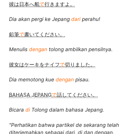
彼は日本へ船
で
行きますよ。
Dia akan pergi ke Jepang
dari
perahu!
鉛筆
で
書いてください。
Menulis
dengan
tolong ambilkan pensilnya.
彼女はケーキをナイフ
で
切りました。
Dia memotong kue
dengan
pisau.
BAHASA JEPANG
で
話してください。
Bicara
di
Tolong dalam bahasa Jepang.
"Perhatikan bahwa partikel de sekarang telah
diterjemahkan sebagai dari, di dan dengan.