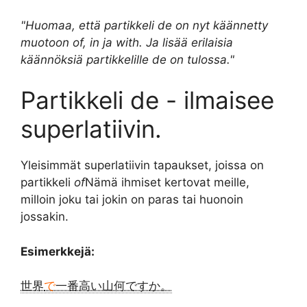
"Huomaa, että partikkeli de on nyt käännetty
muotoon of, in ja with. Ja lisää erilaisia
käännöksiä partikkelille de on tulossa."
Partikkeli de - ilmaisee
superlatiivin.
Yleisimmät superlatiivin tapaukset, joissa on
partikkeli
of
Nämä ihmiset kertovat meille,
milloin joku tai jokin on paras tai huonoin
jossakin.
Esimerkkejä:
世界
で
一番高い山何ですか。