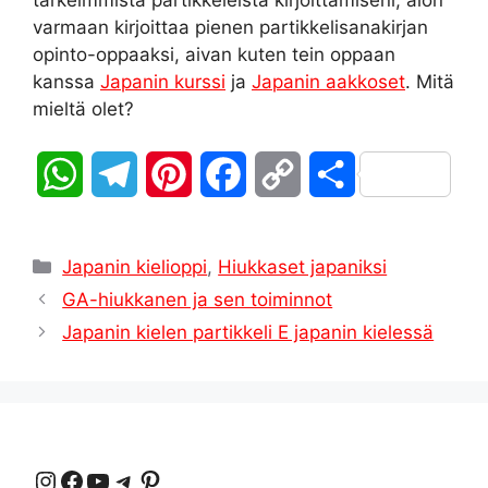
tärkeimmistä partikkeleista kirjoittamiseni, aion
varmaan kirjoittaa pienen partikkelisanakirjan
opinto-oppaaksi, aivan kuten tein oppaan
kanssa
Japanin kurssi
ja
Japanin aakkoset
. Mitä
mieltä olet?
W
T
P
F
C
S
h
e
i
a
o
h
Kategoriat
a
l
n
c
p
a
Japanin kielioppi
,
Hiukkaset japaniksi
GA-hiukkanen ja sen toiminnot
t
e
t
e
y
r
Japanin kielen partikkeli E japanin kielessä
s
g
e
b
L
e
A
r
r
o
i
p
a
e
o
n
Instagram
Facebook
YouTube
Telegrammi
Pinterest