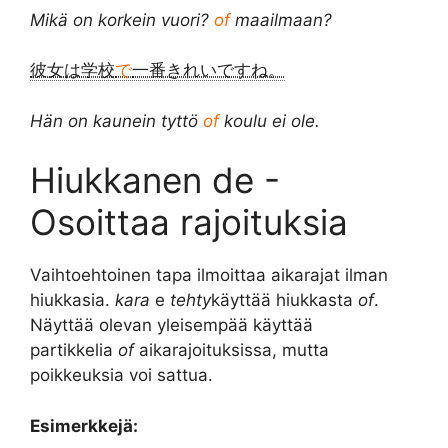
Mikä on korkein vuori?
of
maailmaan?
彼女は学校
で
一番きれいですね。
Hän on kaunein tyttö
of
koulu ei ole.
Hiukkanen de -
Osoittaa rajoituksia
Vaihtoehtoinen tapa ilmoittaa aikarajat ilman
hiukkasia.
kara
e
tehty
käyttää hiukkasta
of
.
Näyttää olevan yleisempää käyttää
partikkelia
of
aikarajoituksissa, mutta
poikkeuksia voi sattua.
Esimerkkejä: