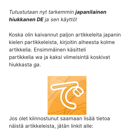
h
e
i
a
o
h
Tutustutaan nyt tarkemmin
japanilainen
a
l
n
c
p
a
hiukkanen DE
ja sen käyttö!
t
e
t
e
y
r
Koska olin kaivannut paljon artikkeleita japanin
kielen partikkeleista, kirjoitin aiheesta kolme
s
g
e
b
L
e
artikkelia. Ensimmäinen käsitteli
A
r
r
o
i
partikkelia
wa
ja kaksi viimeisintä koskivat
hiukkasta
ga
.
p
a
e
o
n
p
m
s
k
k
t
Jos olet kiinnostunut saamaan lisää tietoa
näistä artikkeleista, jätän linkit alle: