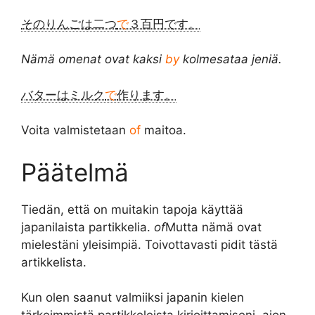
そのりんごは二つ
で
３百円です。
Nämä omenat ovat kaksi
by
kolmesataa jeniä.
バターはミルク
で
作ります。
Voita valmistetaan
of
maitoa.
Päätelmä
Tiedän, että on muitakin tapoja käyttää
japanilaista partikkelia.
of
Mutta nämä ovat
mielestäni yleisimpiä. Toivottavasti pidit tästä
artikkelista.
Kun olen saanut valmiiksi japanin kielen