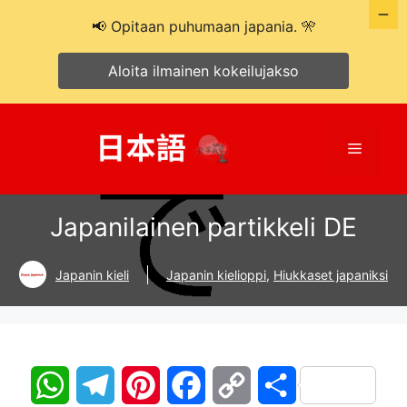
📢 Opitaan puhumaan japania. 🎌
Aloita ilmainen kokeilujakso
Siirry
sisältöön
Valikko
Japanilainen partikkeli DE
Japanin kieli
Japanin kielioppi
,
Hiukkaset japaniksi
W
T
P
F
C
S