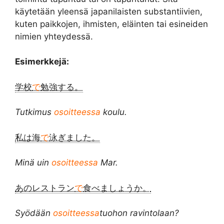
käytetään yleensä japanilaisten substantiivien,
kuten paikkojen, ihmisten, eläinten tai esineiden
nimien yhteydessä.
Esimerkkejä:
学校
で
勉強する。
Tutkimus
osoitteessa
koulu.
私は海
で
泳ぎました。
Minä uin
osoitteessa
Mar.
あのレストラン
で
食べましょうか。
Syödään
osoitteessa
tuohon ravintolaan?