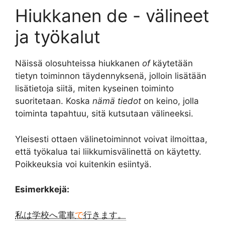
Hiukkanen de - välineet
ja työkalut
Näissä olosuhteissa hiukkanen
of
käytetään
tietyn toiminnon täydennyksenä, jolloin lisätään
lisätietoja siitä, miten kyseinen toiminto
suoritetaan. Koska
nämä tiedot
on keino, jolla
toiminta tapahtuu, sitä kutsutaan välineeksi.
Yleisesti ottaen välinetoiminnot voivat ilmoittaa,
että työkalua tai liikkumisvälinettä on käytetty.
Poikkeuksia voi kuitenkin esiintyä.
Esimerkkejä:
私は学校へ電車
で
行きます。