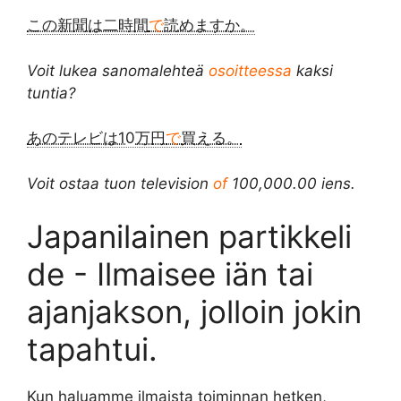
この新聞は二時間
で
読めますか。
Voit lukea sanomalehteä
osoitteessa
kaksi
tuntia?
あのテレビは10万円
で
買える。
Voit ostaa tuon television
of
100,000.00 iens.
Japanilainen partikkeli
de - Ilmaisee iän tai
ajanjakson, jolloin jokin
tapahtui.
Kun haluamme ilmaista toiminnan hetken,