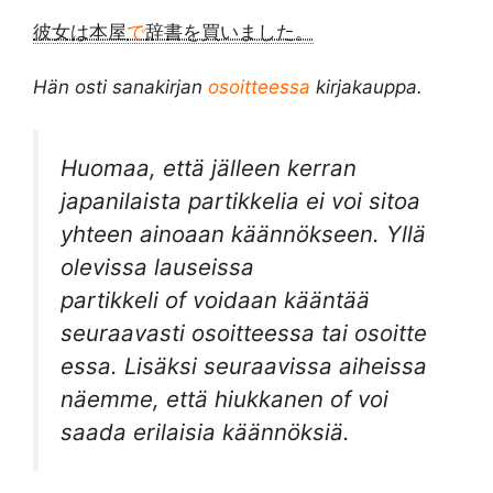
彼女は本屋
で
辞書を買いました。
Hän osti sanakirjan
osoitteessa
kirjakauppa.
Huomaa, että jälleen kerran
japanilaista partikkelia ei voi sitoa
yhteen ainoaan käännökseen. Yllä
olevissa lauseissa
partikkeli
of
voidaan kääntää
seuraavasti
osoitteessa
tai
osoitte
essa
. Lisäksi seuraavissa aiheissa
näemme, että hiukkanen
of
voi
saada erilaisia käännöksiä.