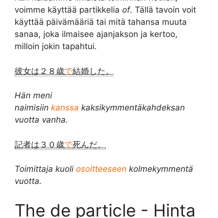
voimme käyttää partikkelia
of
. Tällä tavoin voit
käyttää päivämääriä tai mitä tahansa muuta
sanaa, joka ilmaisee ajanjakson ja kertoo,
milloin jokin tapahtui.
彼女は２８歳
で
結婚した。
Hän meni
naimisiin
kanssa
kaksikymmentäkahdeksan
vuotta vanha.
記者は３０歳
で
死んだ。
Toimittaja kuoli
osoitteeseen
kolmekymmentä
vuotta.
The de particle - Hinta