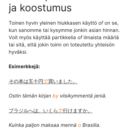
ja koostumus
Toinen hyvin yleinen hiukkasen käyttö
of
on se,
kun sanomme tai kysymme jonkin asian hinnan.
Voit myös käyttää partikkelia
of
ilmaista määriä
tai sitä, että jokin toimi on toteutettu yhteisön
hyväksi.
Esimerkkejä:
その本は五十円
で
買いました。
Ostin tämän kirjan
by
viisikymmentä jeniä.
ブラジルへは、いくら
で
行けますか。
Kuinka paljon maksaa mennä
o
Brasilia.