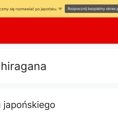
Rozpocznij bezpłatny okres 
czmy się rozmawiać po japońsku. 🎌
 hiragana
 japońskiego