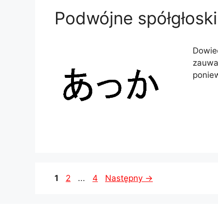
Podwójne spółgłoski
Dowied
zauważ
ponie
Strona
Strona
Strona
1
2
...
4
Następny
→