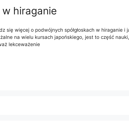
 w hiraganie
z się więcej o podwójnych spółgłoskach w hiraganie i ja
alne na wielu kursach japońskiego, jest to część nauk
waż lekceważenie