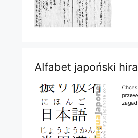
Alfabet japoński hir
Chcesz
przewo
zagadn