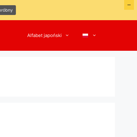
próbny
Alfabet japoński