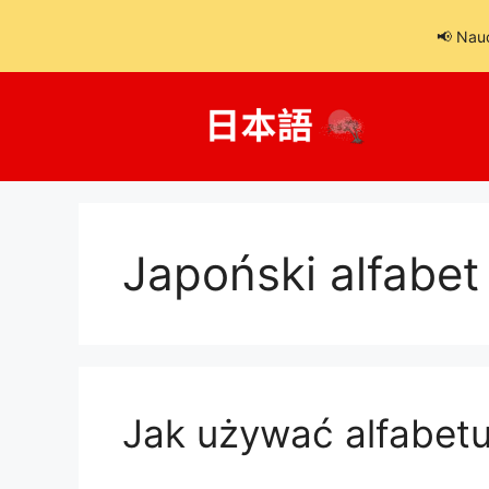
📢 Nau
Przejdź
do
treści
Japoński alfabet
Jak używać alfabetu