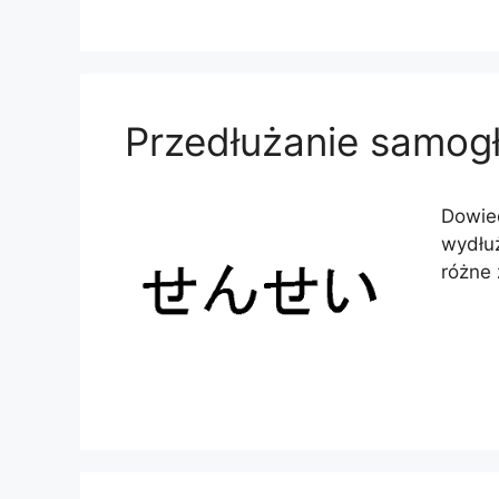
Przedłużanie samogł
Dowied
wydłu
różne