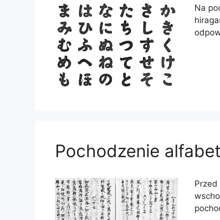
Na poc
hiraga
odpowi
Pochodzenie alfabet
Przed 
wscho
pochod