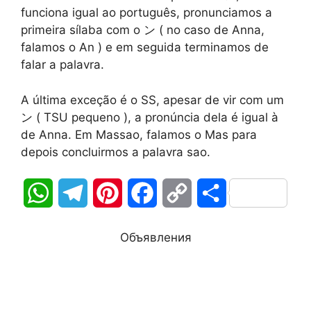
funciona igual ao português, pronunciamos a
primeira sílaba com o ン ( no caso de Anna,
falamos o An ) e em seguida terminamos de
falar a palavra.
A última exceção é o SS, apesar de vir com um
ン ( TSU pequeno ), a pronúncia dela é igual à
de Anna. Em Massao, falamos o Mas para
depois concluirmos a palavra sao.
W
T
P
F
C
О
h
e
i
a
o
т
Объявления
a
l
n
c
p
п
t
e
t
e
y
р
s
g
e
b
L
а