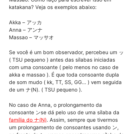
katakana? Veja os exemplos abaixo:
Akka – アッカ
Anna – アンナ
Massao – マッサオ
Se você é um bom observador, percebeu um ッ
( TSU pequeno ) antes das sílabas iniciadas
com uma consoante ( pelo menos no caso de
akka e massao ). É que toda consoante dupla
de som mudo ( kk, TT, SS, GG… ) vem seguida
de um ナ(N). ( TSU pequeno ).
No caso de Anna, o prolongamento da
consoante ンse dá pelo uso de uma sílaba da
família do ナ(N)
. Assim, sempre que tivermos
um prolongamento de consoantes usando ン,