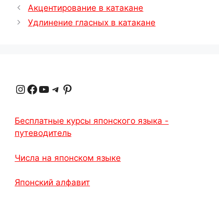
Акцентирование в катакане
Удлинение гласных в катакане
Instagram
Facebook
YouTube
Telegram
Pinterest
Бесплатные курсы японского языка -
путеводитель
Числа на японском языке
Японский алфавит