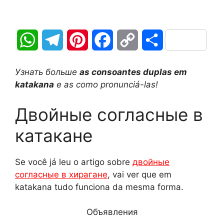
W
T
P
F
C
О
h
e
i
a
o
т
Узнать больше
as consoantes duplas em
a
l
n
c
p
п
katakana
e as como pronunciá-las!
t
e
t
e
y
р
Двойные согласные в
s
g
e
b
L
а
катакане
A
r
r
o
i
в
Se você já leu o artigo sobre
двойные
p
a
e
o
n
и
согласные в хирагане
, vai ver que em
katakana tudo funciona da mesma forma.
p
m
s
k
k
т
t
ь
Объявления