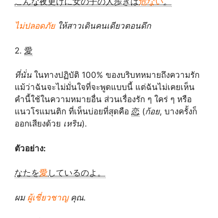
こんな夜更けに女の子の人歩きは
危ない
。
ไม่ปลอดภัย
ให้สาวเดินคนเดียวตอนดึก
2.
愛
ที่นั่น
ในทางปฏิบัติ 100% ของบริบทหมายถึงความรัก
แม้ว่าฉันจะไม่มั่นใจที่จะพูดแบบนี้ แต่ฉันไม่เคยเห็น
คำนี้ใช้ในความหมายอื่น ส่วนเรื่องรัก ๆ ใคร่ ๆ หรือ
แนวโรแมนติก ที่เห็นบ่อยที่สุดคือ
恋
(
ก้อย
, บางครั้งก็
ออกเสียงด้วย
เหริน
).
ตัวอย่าง:
なたを
愛
しているのよ。
ผม
ผู้เชี่ยวชาญ
คุณ.