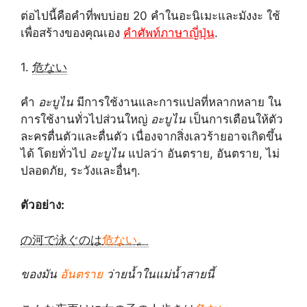
ต่อไปนี้คือคำที่พบบ่อย 20 คำในอะนิเมะและมังงะ ใช้
เพื่อสร้างของคุณเอง
คำศัพท์ภาษาญี่ปุ่น
.
1.
危ない
คำ
อะบูไน
มีการใช้งานและการแปลที่หลากหลาย ใน
การใช้งานทั่วไปส่วนใหญ่
อะบูไน
เป็นการเตือนให้ตัว
ละครตื่นตัวและตื่นตัว เนื่องจากสิ่งเลวร้ายอาจเกิดขึ้น
ได้ โดยทั่วไป
อะบูไน
แปลว่า อันตราย, อันตราย, ไม่
ปลอดภัย, ระวังและอื่นๆ.
ตัวอย่าง:
の河で泳ぐのは
危ない
。
ของมัน
อันตราย
ว่ายน้ำในแม่น้ำสายนี้