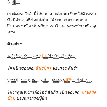
3.
相手
เราต้องระวังคำนี้ให้มาก และสังเกตบริบทให้ดี เพราะ
มันมีคำแปลที่ขัดแย้งกัน
โอ้
มากสามารถหมาย
ถึง
สหาย
หรือ
พันธมิตร
, เท่าไร
ฝ่ายตรงข้าม
หรือ
คู่
แข่ง
.
ตัวอย่าง:
あなたのダンスの
相手
はだれですか。
ใครเป็นของคุณ
พันธมิตร
ของการเต้นรำ
いつ来てくださっても、将棋の
相手
しますよ。
ไม่ว่าคุณจะมาเมื่อไหร่ ฉันก็จะเป็นของคุณ
ฝ่ายตรง
ข้าม
ของหมากรุกญี่ปุ่น