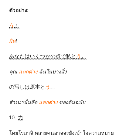
ตัวอย่าง:
う
！
ผิด
!
あなたはいくつかの点で私と
う
。
คุณ
แตกต่าง
ฉันในบางสิ่ง
の写しは原本と
う
。
สำเนานั้นคือ
แตกต่าง
ของต้นฉบับ
10.
力
โดยโรมาจิ หลายคนอาจจะยังเข้าใจความหมาย