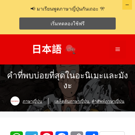
📢 มาเรียนพูดภาษาญี่ปุ่นกันเถอะ 🎌
เริ่มทดลองใช้ฟรี
ข้าม
ไป
เมนู
ที่
เนื้อหา
คำที่พบบ่อยที่สุดในอะนิเมะและมัง
งะ
ภาษาญี่ปุ่น
เคล็ดลับภาษาญี่ปุ่น
,
คำศัพท์ภาษาญี่ปุ่น