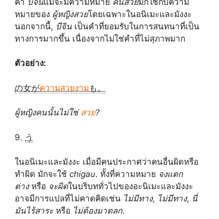
คำ
บีจิน
แม้จะมีความหมาย
คนสวย
มักใช้กับความ
หมายของ
ผู้หญิงสวย
โดยเฉพาะในอนิเมะและมังงะ
นอกจากนี้,
บีจิน
เป็นคำที่ยอมรับในการสนทนาที่เป็น
ทางการมากขึ้น เนื่องจากไม่ใช่คำที่ไม่สุภาพมาก
ตัวอย่าง:
の女が
ความสวยงาม
も。
ผู้หญิงคนนั้นไม่ใช่
สวย
?
9.
う
ในอนิเมะและมังงะ เมื่อมีคนประกาศว่าคนอื่นผิดหรือ
ทำผิด มักจะใช้
chigau
. ทั้งที่ความหมาย
จงแตก
ต่าง
หรือ
จะผิด
ในบริบททั่วไปของอะนิเมะและมังงะ
อาจมีการแปลที่ไม่คาดคิดเช่น
ไม่มีทาง
,
ไม่มีทาง
,
นี่
มันไร้สาระ
หรือ
ไม่ต้องมาตลก
.