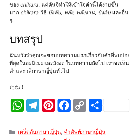
ของ
chikara
. แต่คันจิทำให้เข้าใจคำนี้ได้ง่ายขึ้น
มาก
chikara
วิธี
บังคับ
,
พลัง
,
พลังงาน
,
บังคับ
และอื่น
ๆ.
บทสรุป
ฉันหวังว่าคุณจะชอบบทความแรกเกี่ยวกับคำที่พบบ่อย
ที่สุดในอะนิเมะและมังงะ ในบทความถัดไป เราจะเห็น
คำและวลีภาษาญี่ปุ่นทั่วไป
たね！
W
T
P
F
C
S
h
e
i
a
o
h
หมวด
a
l
n
c
p
a
เคล็ดลับภาษาญี่ปุ่น
,
คำศัพท์ภาษาญี่ปุ่น
หมู่