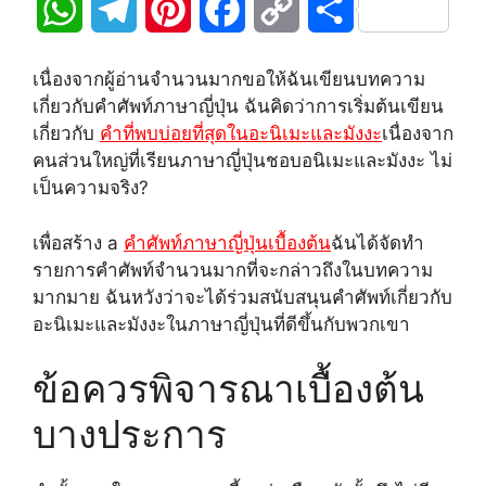
W
T
P
F
C
S
h
e
i
a
o
h
เนื่องจากผู้อ่านจำนวนมากขอให้ฉันเขียนบทความ
a
l
n
c
p
a
เกี่ยวกับคำศัพท์ภาษาญี่ปุ่น ฉันคิดว่าการเริ่มต้นเขียน
เกี่ยวกับ
คำที่พบบ่อยที่สุดในอะนิเมะและมังงะ
เนื่องจาก
t
e
t
e
y
r
คนส่วนใหญ่ที่เรียนภาษาญี่ปุ่นชอบอนิเมะและมังงะ ไม่
เป็นความจริง?
s
g
e
b
L
e
A
r
r
o
i
เพื่อสร้าง a
คำศัพท์ภาษาญี่ปุ่นเบื้องต้น
ฉันได้จัดทำ
รายการคำศัพท์จำนวนมากที่จะกล่าวถึงในบทความ
p
a
e
o
n
มากมาย ฉันหวังว่าจะได้ร่วมสนับสนุนคำศัพท์เกี่ยวกับ
อะนิเมะและมังงะในภาษาญี่ปุ่นที่ดีขึ้นกับพวกเขา
p
m
s
k
k
t
ข้อควรพิจารณาเบื้องต้น
บางประการ