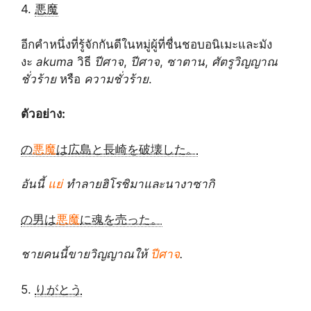
4.
悪魔
อีกคำหนึ่งที่รู้จักกันดีในหมู่ผู้ที่ชื่นชอบอนิเมะและมัง
งะ
akuma
วิธี
ปีศาจ
,
ปีศาจ
,
ซาตาน
,
ศัตรูวิญญาณ
ชั่วร้าย
หรือ
ความชั่วร้าย
.
ตัวอย่าง:
の
悪魔
は広島と長崎を破壊した。
อันนี้
แย่
ทำลายฮิโรชิมาและนางาซากิ
の男は
悪魔
に魂を売った。
ชายคนนี้ขายวิญญาณให้
ปีศาจ
.
5.
りがとう