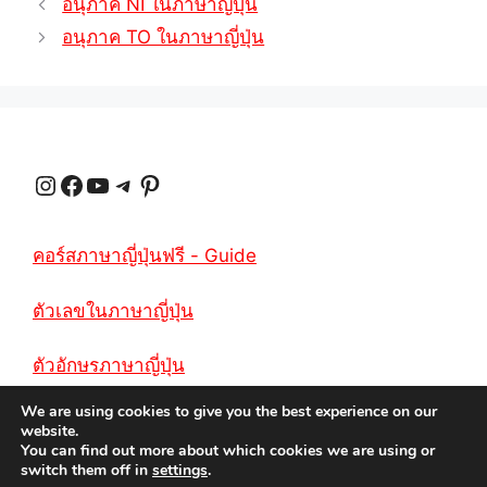
อนุภาค NI ในภาษาญี่ปุ่น
t
e
t
e
y
r
อนุภาค TO ในภาษาญี่ปุ่น
s
g
e
b
L
e
A
r
r
o
i
p
a
e
o
n
Instagram
Facebook
YouTube
Telegram
Pinterest
p
m
s
k
k
t
คอร์สภาษาญี่ปุ่นฟรี - Guide
ตัวเลขในภาษาญี่ปุ่น
ตัวอักษรภาษาญี่ปุ่น
We are using cookies to give you the best experience on our
website.
You can find out more about which cookies we are using or
switch them off in
settings
.