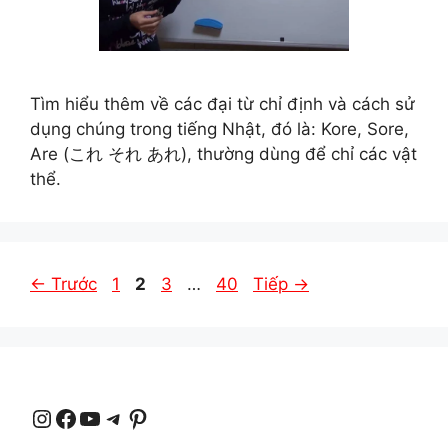
Tìm hiểu thêm về các đại từ chỉ định và cách sử
dụng chúng trong tiếng Nhật, đó là: Kore, Sore,
Are (これ それ あれ), thường dùng để chỉ các vật
thể.
Trang
Trang
Trang
Trang
←
Trước
1
2
3
…
40
Tiếp
→
Instagram
Facebook
YouTube
Telegram
Pinterest