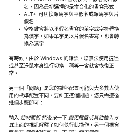
名，因為最初選擇的是拼音化的書寫形式。
ALT+ '可切換羅馬字與平假名或羅馬字與片
假名。
空格鍵會將以平假名書寫的單字或字符轉換
為漢字，如果單字是以片假名書寫，也會轉
換為漢字。
有時候，由於 Windows 的錯誤，您無法使用捷徑
或甚至滑鼠本身進行切換。稍等一會就會恢復正
常。
另一個「問題」是您的鍵盤配置可能與大多數人使
用的標準配置不同，要糾正這個問題，您只需遵循
幾個步驟即可：
輸入
控制面板
然後按一下
變更鍵盤或其他輸入方
式
上面的視訊解釋了如何執行此操作，另一個視窗