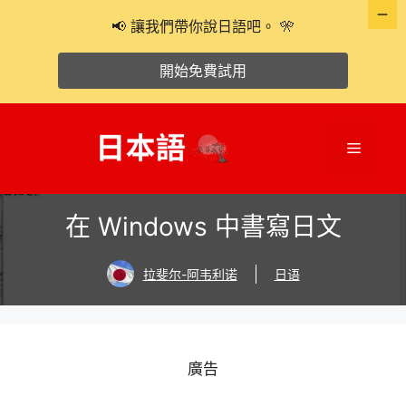
📢 讓我們帶你說日語吧。 🎌
開始免費試用
跳
至
選
主
要
單
內
在 Windows 中書寫日文
容
拉斐尔-阿韦利诺
日语
廣告