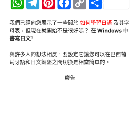
W
T
P
F
C
分
h
e
i
a
o
享
我們已經向您展示了一些關於
如何學習日語
及其字
a
l
n
c
p
母表，但現在就開始不是很好嗎？
在 Windows 中
書寫日文
?
t
e
t
e
y
與許多人的想法相反，要設定它讓您可以在巴西葡
s
g
e
b
L
萄牙語和日文鍵盤之間切換是相當簡單的。
A
r
r
o
i
廣告
p
a
e
o
n
p
m
s
k
k
t