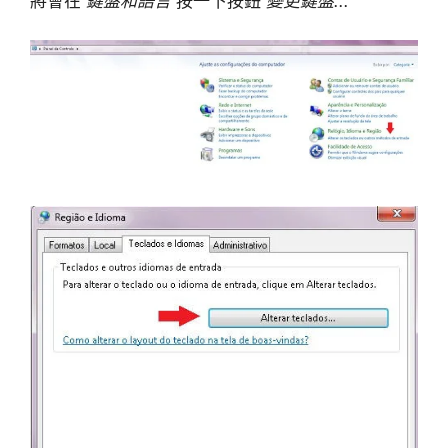
將會在
鍵盤和語言
按一下按鈕
變更鍵盤...