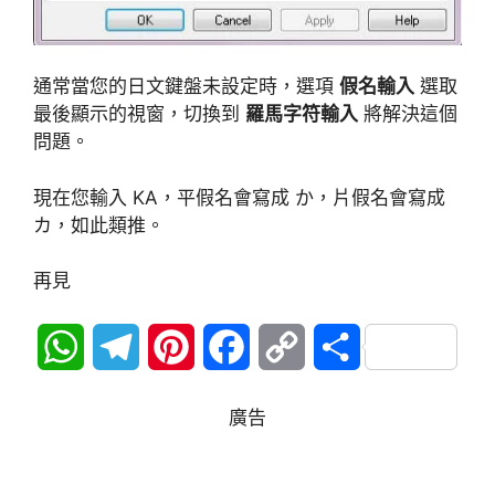
通常當您的日文鍵盤未設定時，選項
假名輸入
選取
最後顯示的視窗，切換到
羅馬字符輸入
將解決這個
問題。
現在您輸入 KA，平假名會寫成 か，片假名會寫成
カ，如此類推。
再見
W
T
P
F
C
分
h
e
i
a
o
享
廣告
a
l
n
c
p
t
e
t
e
y