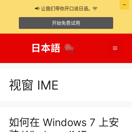
📢 让我们带你开口说日语。🎌
开始免费试用
跳
至
菜
内
容
单
视窗 IME
如何在 Windows 7 上安