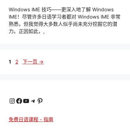
Windows IME 技巧——更深入地了解 Windows
IME！尽管许多日语学习者都对 Windows IME 非常
熟悉，但我觉得大多数人似乎尚未充分挖掘它的潜
力。正因如此，,
页
页
1
2
下一页
→
面
面
Instagram
在 Facebook 上
YouTube
电报
品趣网
免费日语课程 - 指南