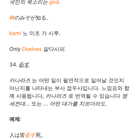
국민의 목소리는
god
.
神
のみぞが知る。
kami
노 미조 가 시루.
Only
D
selves
알다시피.
34.
必ず
카나라즈
는 어떤 일이 필연적으로 일어날 것인지
아닌지를 나타내는 부사 접두사입니다. 느낌표와 함
께 사용됩니다,
카나라즈
로 번역될 수 있습니다
맹
세컨대...
또는
... 어떤 대가를 치르더라도
.
예제
:
人は皆
必ず
死。