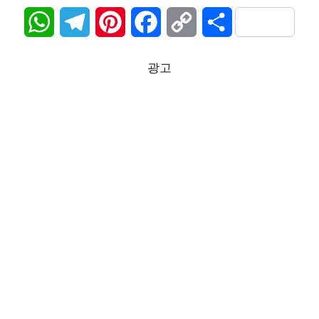
W
T
P
F
C
S
h
e
i
a
o
h
광고
a
l
n
c
p
a
t
e
t
e
y
r
s
g
e
b
L
e
A
r
r
o
i
p
a
e
o
n
p
m
s
k
k
t