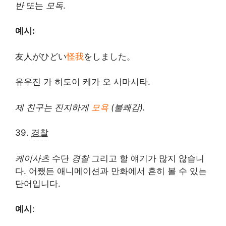
반
또는
모독
.
예시:
友人がひどい
怪我
をしました。
유우진 가 히도이 케가 오 시마시타.
제 친구는 진지하게
모욕
(불쾌감).
39.
경찰
케이사츠
수단
경찰
그리고 할 얘기가 많지 않습니
다. 어쨌든 애니메이션과 만화에서 흔히 볼 수 있는
단어입니다.
예시
: