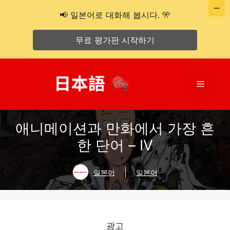
📢 일본어로 대화해 봅시다. 🎌
무료 평가판 시작하기
콘
텐
메
츠
로
뉴
건
애니메이션과 만화에서 가장 흔
너
뛰
한 단어 – IV
기
일본어
일본어
광고