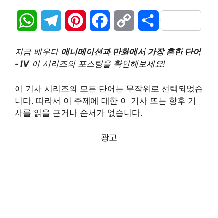
W
T
P
F
C
S
h
e
i
a
o
h
지금 배우다
애니메이션과 만화에서 가장 흔한 단어
a
l
n
c
p
a
- IV
이 시리즈의 포스팅을 확인해보세요!
t
e
t
e
y
r
이 기사 시리즈의 모든 단어는 무작위로 선택되었습
니다. 따라서 이 주제에 대한 이 기사 또는 향후 기
s
g
e
b
L
e
사를 읽을 근거나 순서가 없습니다.
A
r
r
o
i
광고
p
a
e
o
n
p
m
s
k
k
t