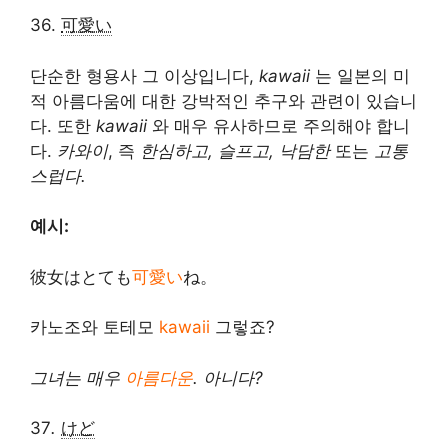
36.
可愛い
단순한 형용사 그 이상입니다,
kawaii
는 일본의 미
적 아름다움에 대한 강박적인 추구와 관련이 있습니
다. 또한
kawaii
와 매우 유사하므로 주의해야 합니
다.
카와이
, 즉
한심하고, 슬프고, 낙담한
또는
고통
스럽다.
예시:
彼女はとても
可愛い
ね。
카노조와 토테모
kawaii
그렇죠?
그녀는 매우
아름다운
. 아니다?
37
.
けど