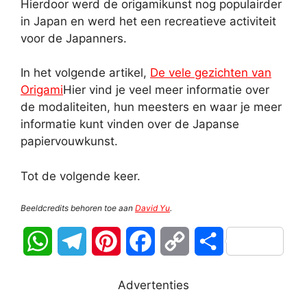
Hierdoor werd de origamikunst nog populairder
in Japan en werd het een recreatieve activiteit
voor de Japanners.
In het volgende artikel,
De vele gezichten van
Origami
Hier vind je veel meer informatie over
de modaliteiten, hun meesters en waar je meer
informatie kunt vinden over de Japanse
papiervouwkunst.
Tot de volgende keer.
Beeldcredits behoren toe aan
David Yu
.
W
T
P
F
C
D
h
e
i
a
o
e
Advertenties
a
l
n
c
p
l