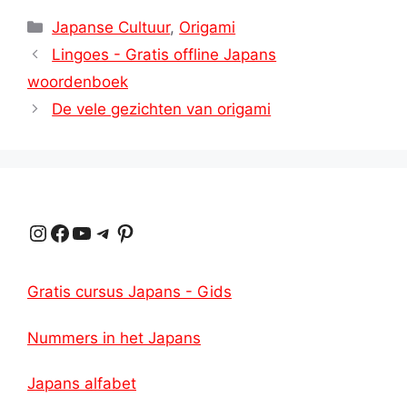
Categorieën
Japanse Cultuur
,
Origami
Lingoes - Gratis offline Japans
woordenboek
De vele gezichten van origami
Instagram
Facebook
YouTube
Telegram
Pinterest
Gratis cursus Japans - Gids
Nummers in het Japans
Japans alfabet