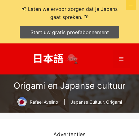
📢 Laten we ervoor zorgen dat je Japans
gaat spreken. 🎌
Start uw gratis proefabonnement
Ga
naar
Menu
de
inhoud
Origami en Japanse cultuur
Rafael Avelino
Japanse Cultuur
,
Origami
Advertenties