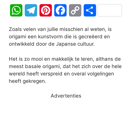
W
T
P
F
C
D
h
e
i
a
o
e
Zoals velen van jullie misschien al weten, is
a
l
n
c
p
l
origami een kunstvorm die is gecreëerd en
ontwikkeld door de Japanse cultuur.
t
e
t
e
y
e
Het is zo mooi en makkelijk te leren, althans de
s
g
e
b
L
n
meest basale origami, dat het zich over de hele
A
r
r
o
i
wereld heeft verspreid en overal volgelingen
heeft gekregen.
p
a
e
o
n
Advertenties
p
m
s
k
k
t