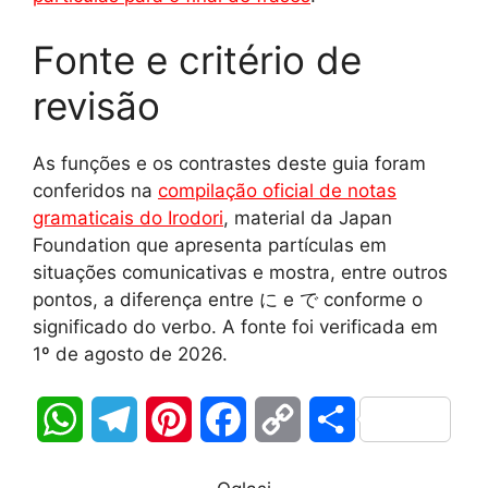
Fonte e critério de
revisão
As funções e os contrastes deste guia foram
conferidos na
compilação oficial de notas
gramaticais do Irodori
, material da Japan
Foundation que apresenta partículas em
situações comunicativas e mostra, entre outros
pontos, a diferença entre に e で conforme o
significado do verbo. A fonte foi verificada em
1º de agosto de 2026.
W
T
P
F
C
S
h
e
i
a
o
h