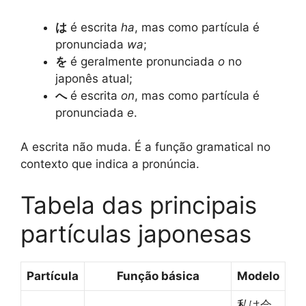
は
é escrita
ha
, mas como partícula é
pronunciada
wa
;
を
é geralmente pronunciada
o
no
japonês atual;
へ
é escrita
on
, mas como partícula é
pronunciada
e
.
A escrita não muda. É a função gramatical no
contexto que indica a pronúncia.
Tabela das principais
partículas japonesas
Partícula
Função básica
Modelo
私は会