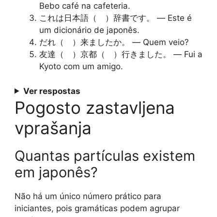
Bebo café na cafeteria.
これは日本語（ ）辞書です。
— Este é
um dicionário de japonês.
だれ（ ）来ましたか。
— Quem veio?
友達（ ）京都（ ）行きました。
— Fui a
Kyoto com um amigo.
Ver respostas
Pogosto zastavljena
vprašanja
Quantas partículas existem
em japonês?
Não há um único número prático para
iniciantes, pois gramáticas podem agrupar