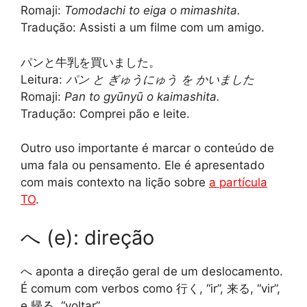
Romaji:
Tomodachi to eiga o mimashita.
Tradução: Assisti a um filme com um amigo.
パンと牛乳を買いました。
Leitura:
パン と ぎゅうにゅう を かいました
Romaji:
Pan to gyūnyū o kaimashita.
Tradução: Comprei pão e leite.
Outro uso importante é marcar o conteúdo de
uma fala ou pensamento. Ele é apresentado
com mais contexto na lição sobre
a partícula
TO
.
へ (e): direção
へ aponta a direção geral de um deslocamento.
É comum com verbos como 行く, “ir”, 来る, “vir”,
e 帰る, “voltar”.