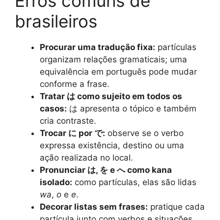
Erros comuns de
brasileiros
Procurar uma tradução fixa:
partículas
organizam relações gramaticais; uma
equivalência em português pode mudar
conforme a frase.
Tratar は como sujeito em todos os
casos:
は apresenta o tópico e também
cria contraste.
Trocar に por で:
observe se o verbo
expressa existência, destino ou uma
ação realizada no local.
Pronunciar は, を e へ como kana
isolado:
como partículas, elas são lidas
wa
,
o
e
e
.
Decorar listas sem frases:
pratique cada
partícula junto com verbos e situações