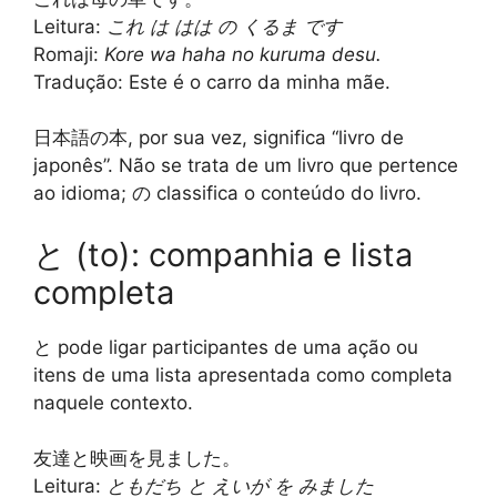
Leitura:
これ は はは の くるま です
Romaji:
Kore wa haha no kuruma desu.
Tradução: Este é o carro da minha mãe.
日本語の本
, por sua vez, significa “livro de
japonês”. Não se trata de um livro que pertence
ao idioma; の classifica o conteúdo do livro.
と (to): companhia e lista
completa
と pode ligar participantes de uma ação ou
itens de uma lista apresentada como completa
naquele contexto.
友達と映画を見ました。
Leitura:
ともだち と えいが を みました