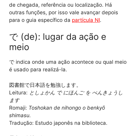
de chegada, referência ou localização. Há
outras funções, por isso vale avançar depois
para o guia específico da
partícula NI
.
で (de): lugar da ação e
meio
で indica onde uma ação acontece ou qual meio
é usado para realizá-la.
図書館で日本語を勉強します。
Leitura:
としょかん で にほんご を べんきょうし
ます
Romaji:
Toshokan de nihongo o benkyō
shimasu.
Tradução: Estudo japonês na biblioteca.