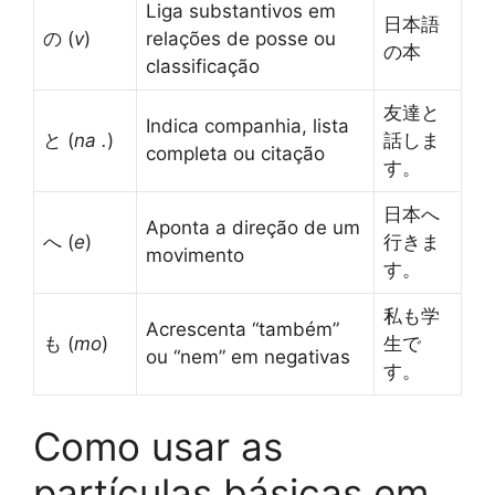
Liga substantivos em
日本語
の (
v
)
relações de posse ou
の本
classificação
友達と
Indica companhia, lista
と (
na .
)
話しま
completa ou citação
す。
日本へ
Aponta a direção de um
へ (
e
)
行きま
movimento
す。
私も学
Acrescenta “também”
も (
mo
)
生で
ou “nem” em negativas
す。
Como usar as
partículas básicas em