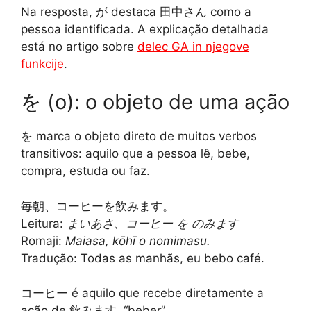
Na resposta, が destaca 田中さん como a
pessoa identificada. A explicação detalhada
está no artigo sobre
delec GA in njegove
funkcije
.
を (o): o objeto de uma ação
を marca o objeto direto de muitos verbos
transitivos: aquilo que a pessoa lê, bebe,
compra, estuda ou faz.
毎朝、コーヒーを飲みます。
Leitura:
まいあさ、コーヒー を のみます
Romaji:
Maiasa, kōhī o nomimasu.
Tradução: Todas as manhãs, eu bebo café.
コーヒー é aquilo que recebe diretamente a
ação de 飲みます, “beber”.