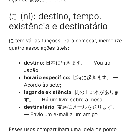
に (ni): destino, tempo,
existência e destinatário
に tem várias funções. Para começar, memorize
quatro associações úteis:
destino:
日本に行きます。
— Vou ao
Japão;
horário específico:
七時に起きます。
—
Acordo às sete;
lugar de existência:
机の上に本がありま
す。
— Há um livro sobre a mesa;
destinatário:
友達にメールを送ります。
— Envio um e-mail a um amigo.
Esses usos compartilham uma ideia de ponto