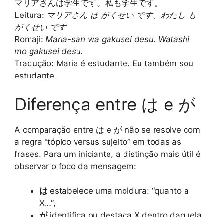
マリアさんは学生です。私も学生です。
Leitura:
マリアさん は がくせい です。わたし も
がくせい です
Romaji:
Maria-san wa gakusei desu. Watashi
mo gakusei desu.
Tradução: Maria é estudante. Eu também sou
estudante.
Diferença entre は e が
A comparação entre は e が não se resolve com
a regra “tópico versus sujeito” em todas as
frases. Para um iniciante, a distinção mais útil é
observar o foco da mensagem:
は
estabelece uma moldura: “quanto a
X…”;
が
identifica ou destaca X dentro daquela