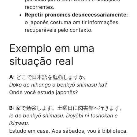
recorrentes.
Repetir pronomes desnecessariamente:
o japonês costuma omitir informações
recuperáveis pelo contexto.
Exemplo em uma
situação real
A:
どこで日本語を勉強しますか。
Doko de nihongo o benkyō shimasu ka?
Onde você estuda japonês?
B:
家で勉強します。土曜日に図書館へ行きます。
Ie de benkyō shimasu. Doyōbi ni toshokan e
ikimasu.
Estudo em casa. Aos sábados, vou à biblioteca.