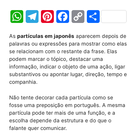
W
T
P
F
C
S
h
e
i
a
o
h
As
partículas em japonês
aparecem depois de
a
l
n
c
p
a
palavras ou expressões para mostrar como elas
se relacionam com o restante da frase. Elas
t
e
t
e
y
r
podem marcar o tópico, destacar uma
informação, indicar o objeto de uma ação, ligar
s
g
e
b
L
e
substantivos ou apontar lugar, direção, tempo e
A
r
r
o
i
companhia.
p
a
e
o
n
Não tente decorar cada partícula como se
fosse uma preposição em português. A mesma
p
m
s
k
k
partícula pode ter mais de uma função, e a
t
escolha depende da estrutura e do que o
falante quer comunicar.