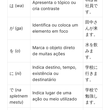
Apresenta o tópico ou
は (
wa
)
社員で
cria contraste
す。
田中さ
Identifica ou coloca um
が (
ga
)
んが来
elemento em foco
ます。
水を飲
Marca o objeto direto
を (
o
)
みま
de muitas ações
す。
Indica destino, tempo,
学校に
に (
ni
)
existência ou
行きま
destinatário
す。
で (
na
学校で
Indica lugar de uma
spletnem
勉強し
ação ou meio utilizado
mestu
)
ます。