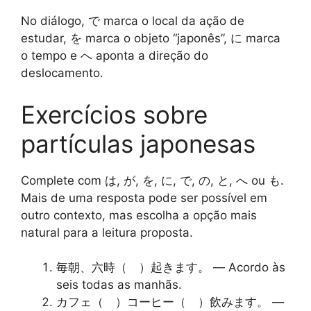
No diálogo, で marca o local da ação de
estudar, を marca o objeto “japonês”, に marca
o tempo e へ aponta a direção do
deslocamento.
Exercícios sobre
partículas japonesas
Complete com は, が, を, に, で, の, と, へ ou も.
Mais de uma resposta pode ser possível em
outro contexto, mas escolha a opção mais
natural para a leitura proposta.
毎朝、六時（ ）起きます。
— Acordo às
seis todas as manhãs.
カフェ（ ）コーヒー（ ）飲みます。
—