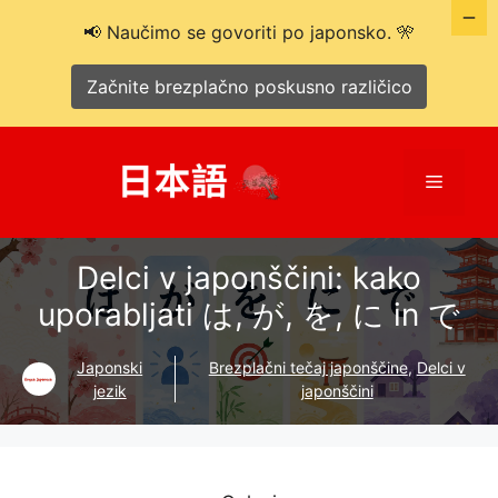
📢 Naučimo se govoriti po japonsko. 🎌
Začnite brezplačno poskusno različico
Preskoči
na
Meni
vsebino
Delci v japonščini: kako
uporabljati は, が, を, に in で
Japonski
Brezplačni tečaj japonščine
,
Delci v
jezik
japonščini