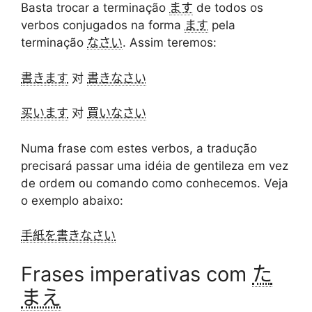
Basta trocar a terminação
ます
de todos os
verbos conjugados na forma
ます
pela
terminação
なさい
. Assim teremos:
書きます
对
書きなさい
买います
对
買いなさい
Numa frase com estes verbos, a tradução
precisará passar uma idéia de gentileza em vez
de ordem ou comando como conhecemos. Veja
o exemplo abaixo:
手紙を書きなさい
Frases imperativas com
た
まえ