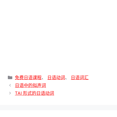
p
m
s
k
k
t
分
免费日语课程
、
日语动词
、
日语词汇
类
日语中的拟声词
TAI 形式的日语动词