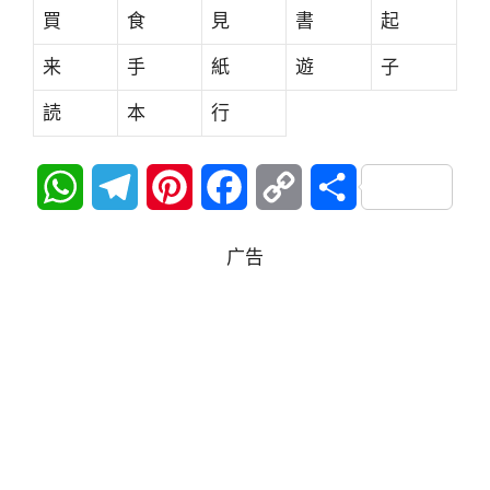
買
食
見
書
起
来
手
紙
遊
子
読
本
行
W
T
P
F
C
分
h
e
i
a
o
享
广告
a
l
n
c
p
t
e
t
e
y
s
g
e
b
L
A
r
r
o
i
p
a
e
o
n