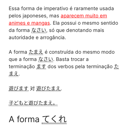
Essa forma de imperativo é raramente usada
pelos japoneses, mas
aparecem muito em
animes e mangas
. Ela possui o mesmo sentido
da forma
なさい
, só que denotando mais
autoridade e arrogância.
A forma
たまえ
é construída do mesmo modo
que a forma
なさい
. Basta trocar a
terminação
ます
dos verbos pela terminação
た
まえ
.
遊びます
对
遊びたまえ
.
子どもと遊びたまえ。
A forma
てくれ