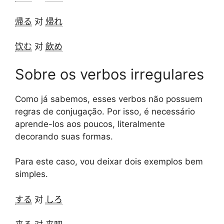
帰る
对
帰れ
饮む
对
飲め
Sobre os verbos irregulares
Como já sabemos, esses verbos não possuem
regras de conjugação. Por isso, é necessário
aprende-los aos poucos, literalmente
decorando suas formas.
Para este caso, vou deixar dois exemplos bem
simples.
する
对
しろ