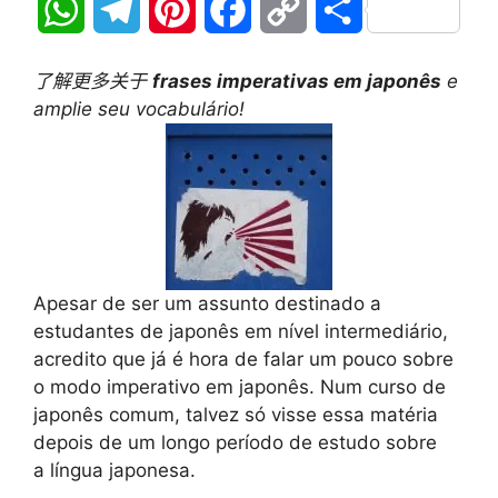
W
T
P
F
C
分
h
e
i
a
o
享
了解更多关于
frases imperativas em japonês
e
a
l
n
c
p
amplie seu vocabulário!
t
e
t
e
y
s
g
e
b
L
A
r
r
o
i
p
a
e
o
n
Apesar de ser um assunto destinado a
estudantes de japonês em nível intermediário,
p
m
s
k
k
acredito que já é hora de falar um pouco sobre
t
o modo imperativo em japonês. Num curso de
japonês comum, talvez só visse essa matéria
depois de um longo período de estudo sobre
a língua japonesa.