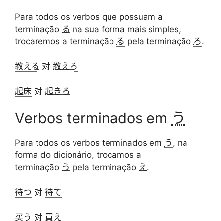
Para todos os verbos que possuam a
terminação
る
na sua forma mais simples,
trocaremos a terminação
る
pela terminação
ろ
.
教える
对
教えろ
起床
对
起きろ
Verbos terminados em
う
Para todos os verbos terminados em
う
, na
forma do dicionário, trocamos a
terminação
う
pela terminação
え
.
待つ
对
待て
买う
对
買え