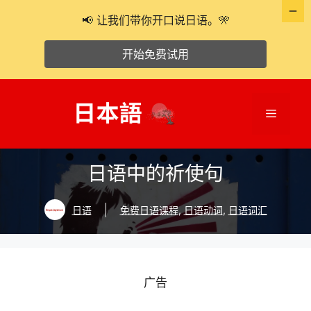
📢 让我们带你开口说日语。🎌
开始免费试用
跳
至
菜
内
容
单
日语中的祈使句
日语
免费日语课程
,
日语动词
,
日语词汇
广告