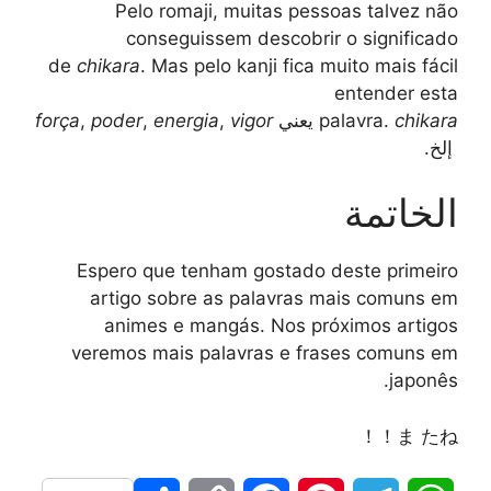
Pelo romaji, muitas pessoas talvez não
conseguissem descobrir o significado
de
chikara
. Mas pelo kanji fica muito mais fácil
entender esta
chikara
palavra.
يعني
vigor
,
energia
,
poder
,
força
إلخ.
الخاتمة
Espero que tenham gostado deste primeiro
artigo sobre as palavras mais comuns em
animes e mangás. Nos próximos artigos
veremos mais palavras e frases comuns em
japonês.
ま たね！！