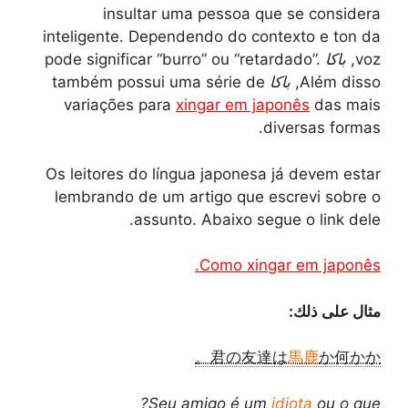
insultar uma pessoa que se considera
inteligente. Dependendo do contexto e ton da
voz,
باكا
pode significar “burro” ou “retardado”.
Além disso,
باكا
também possui uma série de
variações para
xingar em japonês
das mais
diversas formas.
Os leitores do língua japonesa já devem estar
lembrando de um artigo que escrevi sobre o
assunto. Abaixo segue o link dele.
Como xingar em japonês.
مثال على ذلك:
君の友達は
馬鹿
か何かか。
Seu amigo é um
idiota
ou o que?