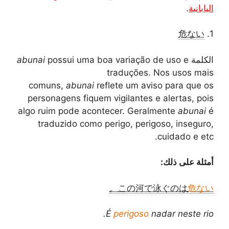
اليابانية
.
危ない
1.
الكلمة
possui uma boa variação de uso e
abunai
traduções. Nos usos mais
comuns,
abunai
reflete um aviso para que os
personagens fiquem vigilantes e alertas, pois
algo ruim pode acontecer. Geralmente
abunai
é
traduzido como perigo, perigoso, inseguro,
cuidado e etc.
أمثلة على ذلك:
。
この河で泳ぐのは
危ない
É
perigoso
nadar neste rio.