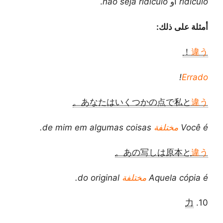
ridículo
أو
não seja ridículo
.
أمثلة على ذلك:
！
違う
!
Errado
。
あなたはいくつかの点で私と
違う
Você é
مختلفة
de mim em algumas coisas.
。
あの写しは原本と
違う
Aquela cópia é
مختلفة
do original.
力
10.