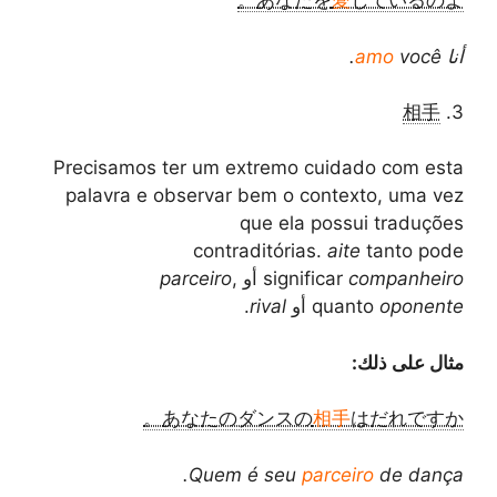
あなたを
愛
しているのよ。
أنا
você.
amo
相手
3.
Precisamos ter um extremo cuidado com esta
palavra e observar bem o contexto, uma vez
que ela possui traduções
contraditórias.
aite
tanto pode
companheiro
significar
أو
,
parceiro
oponente
quanto
أو
rival
.
مثال على ذلك:
あなたのダンスの
相手
はだれですか。
Quem é seu
parceiro
de dança.