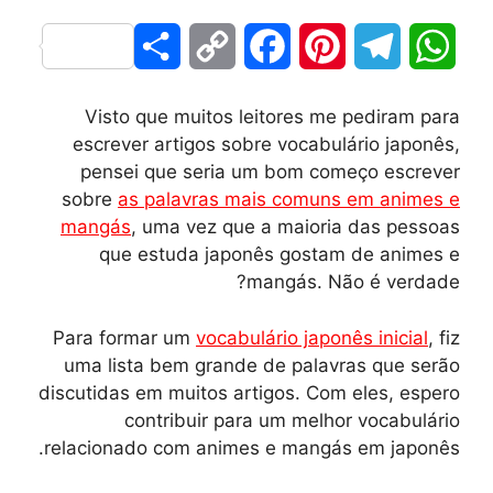
S
C
F
P
T
W
h
o
a
i
e
h
Visto que muitos leitores me pediram para
a
p
c
n
l
a
escrever artigos sobre vocabulário japonês,
pensei que seria um bom começo escrever
r
y
e
t
e
t
sobre
as palavras mais comuns em animes e
mangás
, uma vez que a maioria das pessoas
e
L
b
e
g
s
que estuda japonês gostam de animes e
i
o
r
r
A
mangás. Não é verdade?
n
o
e
a
p
Para formar um
vocabulário japonês inicial
, fiz
uma lista bem grande de palavras que serão
k
k
s
m
p
discutidas em muitos artigos. Com eles, espero
t
contribuir para um melhor vocabulário
relacionado com animes e mangás em japonês.