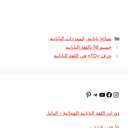
التصنيفات
نصائح يابانية
,
المفردات اليابانية
جسيم NI باللغة اليابانية
حرف «TO» في اللغة اليابانية
إنستجرام
فيسبوك
يوتيوب
تيليجرام
بينتريست
دورات اللغة اليابانية المجانية - الدليل
الأرقام باليابانية