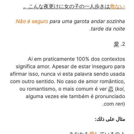
。
こんな夜更けに女の子の一人歩きは
危ない
Não é seguro
para uma garota andar sozinha
tarde da noite.
愛
2.
Ai
em praticamente 100% dos contextos
significa amor. Apesar de estar inseguro para
afirmar isso, nunca vi esta palavra sendo usada
com outro sentido. No caso de amor romântico,
ou romantismo, o mais comum é ver
恋
(
koi
,
alguma vezes ele também é pronunciado
com
ren
).
مثال على ذلك: