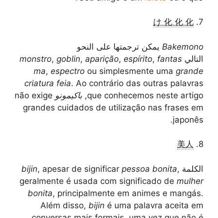
け 化 化 化
7.
Bakemono
يمكن ترجمتها على النحو
التالي
fantas
,
espírito
,
aparição
,
goblin
,
monstro
ma
,
espectro
ou simplesmente uma
grande
criatura feia
. Ao contrário das outras palavras
que conhecemos neste artigo,
باكيمونو
não exige
grandes cuidados de utilização nas frases em
japonês.
美人
8.
الكلمة
,
pessoa bonita
, apesar de significar
bijin
geralmente é usada com significado de
mulher
bonita
, principalmente em animes e mangás.
Além disso,
bijin
é uma palavra aceita em
conversas mais formais, uma vez que não é