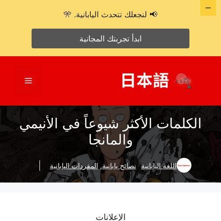
📢 لنجعلك تتحدث اليابانية. 🎌
ابدأ تجربتك المجانية
نتقل
لى
القائمة
لمحتوى
الكلمات الأكثر شيوعاً في الأنيمي
والمانجا
اللغة اليابانية
نصائح يابانية
,
المفردات اليابانية
الإعلانات