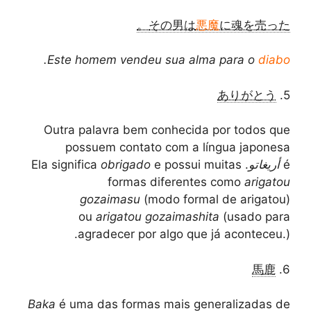
その男は
悪魔
に魂を売った。
.
Este homem vendeu sua alma para o
diabo
ありがとう
5.
Outra palavra bem conhecida por todos que
possuem contato com a língua japonesa
é
أريغاتو
. Ela significa
e possui muitas
obrigado
formas diferentes como
arigatou
gozaimasu
(modo formal de arigatou)
ou
arigatou gozaimashita
(usado para
agradecer por algo que já aconteceu.).
馬鹿
6.
Baka
é uma das formas mais generalizadas de