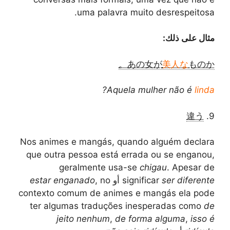
uma palavra muito desrespeitosa.
مثال على ذلك:
あの女が
美人な
ものか。
?
Aquela mulher não é
linda
違う
9.
Nos animes e mangás, quando alguém declara
que outra pessoa está errada ou se enganou,
geralmente usa-se
chigau
. Apesar de
ser diferente
significar
أو
, no
estar enganado
contexto comum de animes e mangás ela pode
ter algumas traduções inesperadas como
de
jeito nenhum
,
de forma alguma
,
isso é