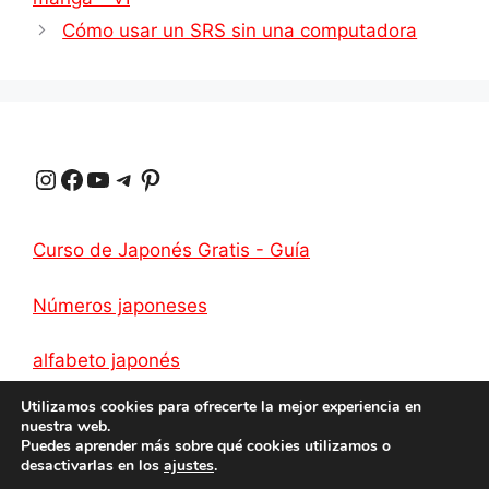
s
g
e
b
L
a
Cómo usar un SRS sin una computadora
A
r
r
o
i
r
p
a
e
o
n
t
p
m
s
k
k
i
Instagram
Facebook
YouTube
Telegrama
Pinterest
t
r
Curso de Japonés Gratis - Guía
Números japoneses
alfabeto japonés
Utilizamos cookies para ofrecerte la mejor experiencia en
nuestra web.
Puedes aprender más sobre qué cookies utilizamos o
desactivarlas en los
ajustes
.
Intimidad