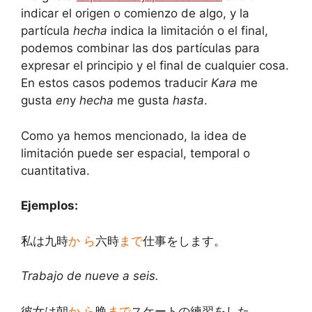
indicar el origen o comienzo de algo, y la
partícula
hecha
indica la limitación o el final,
podemos combinar las dos partículas para
expresar el principio y el final de cualquier cosa.
En estos casos podemos traducir
Kara
me
gusta
en
y
hecha
me gusta
hasta
.
Como ya hemos mencionado, la idea de
limitación puede ser espacial, temporal o
cuantitativa.
Ejemplos:
私は九時
か ら
六時
まで
仕事をします。
Trabajo de nueve a seis.
彼女は朝
か ら
晩
まで
スケートの練習をした。