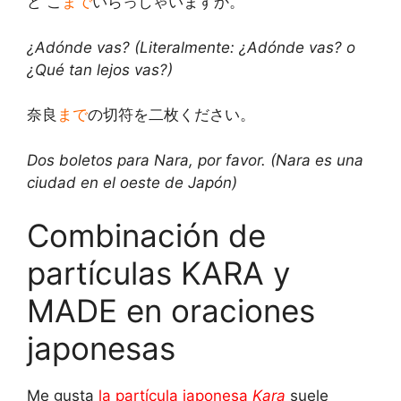
ど こ
まで
いらっしゃいますか。
¿Adónde vas? (Literalmente: ¿Adónde vas? o
¿Qué tan lejos vas?)
奈良
まで
の切符を二枚ください。
Dos boletos para Nara, por favor. (Nara es una
ciudad en el oeste de Japón)
Combinación de
partículas KARA y
MADE en oraciones
japonesas
Me gusta
la partícula japonesa
Kara
suele