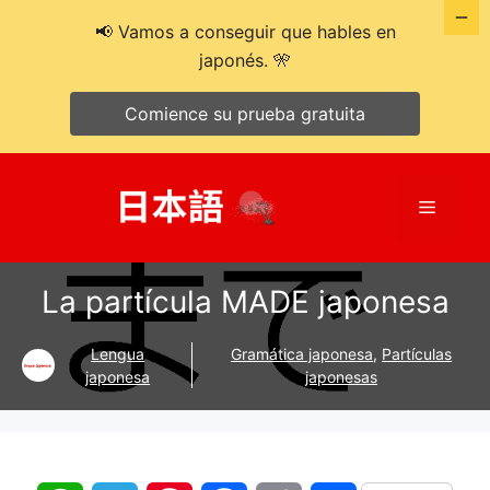
📢 Vamos a conseguir que hables en
japonés. 🎌
Comience su prueba gratuita
Saltar
al
Menú
contenido
La partícula MADE japonesa
Lengua
Gramática japonesa
,
Partículas
japonesa
japonesas