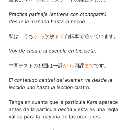
Practica patinaje (entrena con monopatín)
desde la mañana hasta la noche.
私は、うち
か ら
学校
まで
自転車で通っています。
Voy de casa a la escuela en bicicleta.
中間テストの犯囲は一課
か ら
四課
まで
です。
El contenido central del examen va desde la
lección uno hasta la lección cuatro.
Tenga en cuenta que la partícula
Kara
aparece
antes de la partícula
hecha
y esta es una regla
válida para la mayoría de las oraciones.