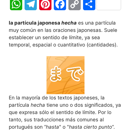
W
T
P
F
C
C
h
e
i
a
o
o
la partícula japonesa
hecha
es una partícula
a
l
n
c
p
m
muy común en las oraciones japonesas. Suele
establecer un sentido de límite, ya sea
t
e
t
e
y
p
temporal, espacial o cuantitativo (cantidades).
s
g
e
b
L
a
A
r
r
o
i
r
p
a
e
o
n
t
p
m
s
k
k
i
En la mayoría de los textos japoneses, la
t
r
partícula
hecha
tiene uno o dos significados, ya
que expresa sólo el sentido de límite. Por lo
tanto, sus traducciones más comunes al
portugués son “
hasta
" o "
hasta cierto punto
“.