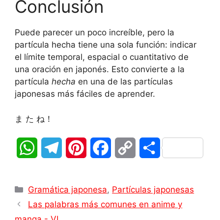
Conclusión
Puede parecer un poco increíble, pero
la
partícula hecha tiene una sola función: indicar
el límite temporal, espacial o cuantitativo de
una oración en japonés. Esto convierte a la
partícula
hecha
en una de las partículas
japonesas más fáciles de aprender.
ま た ね！
W
T
P
F
C
C
h
e
i
a
o
o
Categorías
a
l
n
c
p
m
Gramática japonesa
,
Partículas japonesas
Las palabras más comunes en anime y
t
e
t
e
y
p
manga - VI