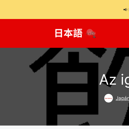
📢 
Kilépés
a
tartalomba
Az i
Japán