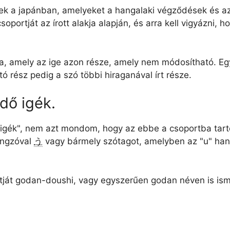
k a japánban, amelyeket a hangalaki végződések és az 
soportját az írott alakja alapján, és arra kell vigyázni,
a, amely az ige azon része, amely nem módosítható. Egy
ó rész pedig a szó többi hiraganával írt része.
ődő igék.
igék", nem azt mondom, hogy az ebbe a csoportba tar
ngzóval
う
vagy bármely szótagot, amelyben az "u" hang
tját godan-doushi, vagy egyszerűen godan néven is ism