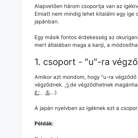
Alapvetően három csoportja van az igékne
Emiatt nem mindig lehet kitalálni egy ige c
japánban.
Egy másik fontos érdekesség az okurigan
mert általában maga a kanji, a módosíthat
1. csoport - "u"-ra végz
Amikor azt mondom, hogy "u-ra végződő 
végződnek.
う
de végződhetnek magánha
む
、
る
...)
A japán nyelvben az igéknek ezt a csopor
Példák: