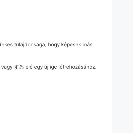
rdekes tulajdonsága, hogy képesek más
vagy
する
elé egy új ige létrehozásához.