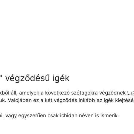
ru" végződésű igék
ékből áll, amelyek a következő szótagokra végződnek
い
rjuk. Valójában ez a két végződés inkább az igék kiejtés
i, vagy egyszerűen csak ichidan néven is ismerik.