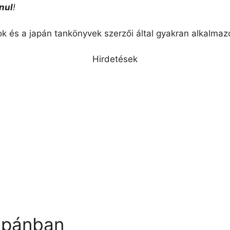
nul
!
k és a japán tankönyvek szerzői által gyakran alkalmazot
Hirdetések
japánban