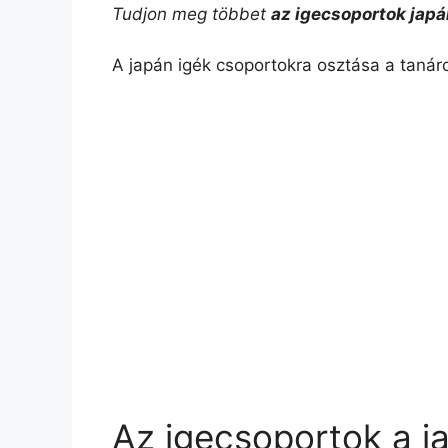
Tudjon meg többet
az igecsoportok japá
a
l
n
c
p
s
A japán igék csoportokra osztása a tanáro
t
e
t
e
y
z
s
g
e
b
L
a
A
r
r
o
i
m
p
a
e
o
n
e
p
m
s
k
k
g
t
Az igecsoportok a 