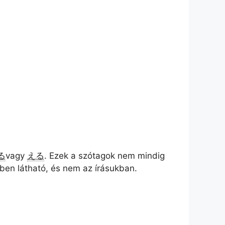
る
vagy
える
. Ezek a szótagok nem mindig
ében látható, és nem az írásukban.