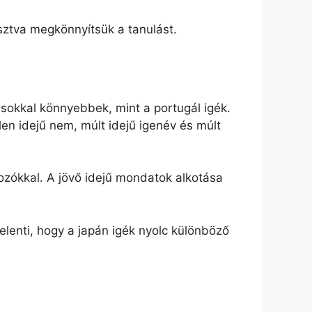
osztva megkönnyítsük a tanulást.
sokkal könnyebbek, mint a portugál igék.
len idejű nem, múlt idejű igenév és múlt
rozókkal. A jövő idejű mondatok alkotása
 jelenti, hogy a japán igék nyolc különböző