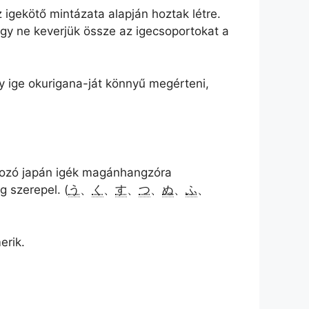
igekötő mintázata alapján hoztak létre.
 hogy ne keverjük össze az igecsoportokat a
 ige okurigana-ját könnyű megérteni,
tozó japán igék magánhangzóra
 szerepel. (
う
、
く
、
す
、
つ
、
ぬ
、
ふ
、
erik.