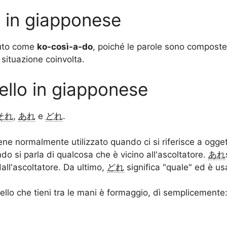
i in giapponese
iuto come
ko-così-a-do
, poiché le parole sono composte
situazione coinvolta.
ello in giapponese
それ
,
あれ
e
どれ
.
ne normalmente utilizzato quando ci si riferisce a oggetti
do si parla di qualcosa che è vicino all'ascoltatore.
あれ
all'ascoltatore. Da ultimo,
どれ
significa "quale" ed è u
ello che tieni tra le mani è formaggio, dì semplicemente