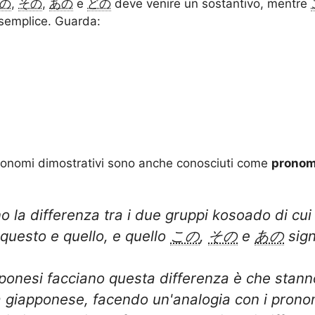
の
,
その
,
あの
e
どの
deve venire un sostantivo, mentre
 semplice. Guarda:
pronomi dimostrativi sono anche conosciuti come
pronomi
o la differenza tra i due gruppi kosoado di cui 
 questo e quello, e quello
この
,
その
e
あの
sign
iapponesi facciano questa differenza è che sta
a giapponese, facendo un'analogia con i pronom