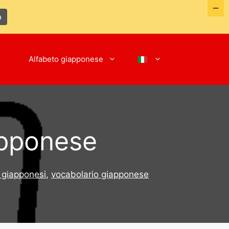
a
Alfabeto giapponese
apponese
 giapponesi
,
vocabolario giapponese