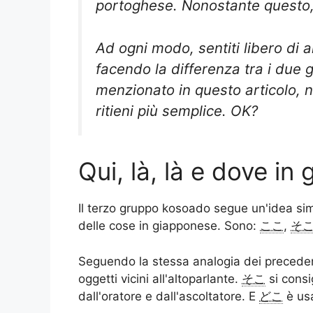
portoghese. Nonostante questo, 
Ad ogni modo, sentiti libero di 
facendo la differenza tra i due
menzionato in questo articolo, 
ritieni più semplice. OK?
Qui, là, là e dove in
Il terzo gruppo kosoado segue un'idea simi
delle cose in giapponese. Sono:
ここ
,
そ
Seguendo la stessa analogia dei preceden
oggetti vicini all'altoparlante.
そこ
si consig
dall'oratore e dall'ascoltatore. E
どこ
è usa