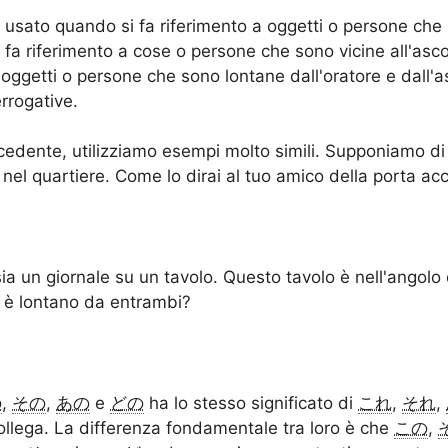
 usato quando si fa riferimento a oggetti o persone che 
fa riferimento a cose o persone che sono vicine all'asco
a oggetti o persone che sono lontane dall'oratore e dall'
errogative.
dente, utilizziamo esempi molto simili. Supponiamo di 
 nel quartiere. Come lo dirai al tuo amico della porta a
a un giornale su un tavolo. Questo tavolo è nell'angolo 
e è lontano da entrambi?
の
,
その
,
あの
e
どの
ha lo stesso significato di
これ
,
それ
,
ollega. La differenza fondamentale tra loro è che
この
,