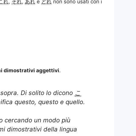
これ
,
それ
,
あれ
e
どれ
non sono usati con i
 dimostrativi aggettivi
.
sopra. Di solito lo dicono
こ
ifica questo, questo e quello.
nno cercando un modo più
i dimostrativi della lingua