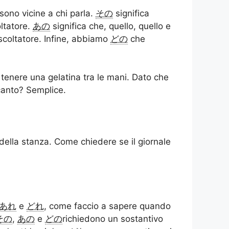
sono vicine a chi parla.
その
significa
ltatore.
あの
significa che, quello, quello e
ascoltatore. Infine, abbiamo
どの
che
tenere una gelatina tra le mani. Dato che
ccanto? Semplice.
della stanza. Come chiedere se il giornale
あれ
e
どれ
, come faccio a sapere quando
その
,
あの
e
どの
richiedono un sostantivo