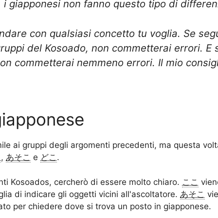
i giapponesi non fanno questo tipo di differen
andare con qualsiasi concetto tu voglia. Se se
 gruppi del Kosoado, non commetterai errori. E 
non commetterai nemmeno errori. Il mio consigli
 giapponese
le ai gruppi degli argomenti precedenti, ma questa volta
こ
,
あそこ
e
どこ
.
ti Kosoados, cercherò di essere molto chiaro.
ここ
viene
lia di indicare gli oggetti vicini all'ascoltatore.
あそこ
vie
to per chiedere dove si trova un posto in giapponese.