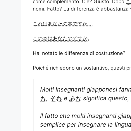
come complemento. C'è? Giusto. Dopo
こ
nomi. Fatto? La differenza è abbastanza
これはあなたの本ですか。
この本はあなたのですか
。
Hai notato le differenze di costruzione?
Poiché richiedono un sostantivo, questi 
Molti insegnanti giapponesi fann
れ
,
それ
e
あれ
significa questo,
Il fatto che molti insegnanti g
semplice per insegnare la lingu